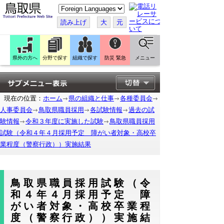
こ
の
ペ
読み上げ
大
元
ー
ジ
を
翻
訳
県外の方へ
分野で探す
組織で探す
防災 緊急
メニュー
す
る
現在の位置：
ホーム
県の組織と仕事
各種委員会
人事委員会
鳥取県職員採用
各試験情報
過去の試
験情報
令和３年度に実施した試験
鳥取県職員採用
試験（令和４年４月採用予定 障がい者対象・高校卒
業程度（警察行政））実施結果
鳥取県職員採用試験（令
和４年４月採用予定 障
がい者対象・高校卒業程
度（警察行政））実施結