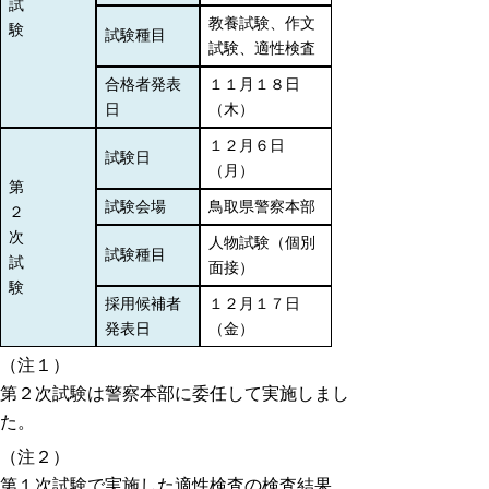
試
教養試験、作文
験
試験種目
試験、適性検査
合格者発表
１１月１８日
日
（木）
１２月６日
試験日
（月）
第
試験会場
鳥取県警察本部
２
次
人物試験（個別
試験種目
試
面接）
験
採用候補者
１２月１７日
発表日
（金）
（注１）
第２次試験は警察本部に委任して実施しまし
た。
（注２）
第１次試験で実施した適性検査の検査結果