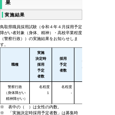
果
実施結果
鳥取県職員採用試験（令和４年４月採用予定
障がい者対象（身体、精神）・高校卒業程度
（警察行政））の実施結果をお知らせしま
す。
実施
決定時
採用
申込
職種
採用
予定
者数
予定
者数
者数
警察行政
名程度
名程度
（身体障がい
１
-
精神障がい）
※ 表中の（ ）は女性の内数。
※ 「実施決定時採用予定者数」は募集時