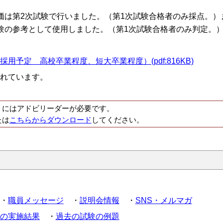
価は第2次試験で行いました。（第1次試験合格者のみ採点。）
験の参考として使用しました。（第1次試験合格者のみ判定。
予定 高校卒業程度、短大卒業程度）(pdf:816KB)
れています。
くにはアドビリーダーが必要です。
たは
こちらからダウンロード
してください。
・
職員メッセージ
・
説明会情報
・
SNS・メルマガ
の実施結果
・
過去の試験の例題