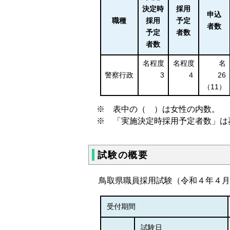
決定時
採用
申込
職種
採用
予定
者数
予定
者数
者数
名程度
名程度
名
警察行政
3
４
26
（11）
※ 表中の（ ）は女性の内数。
※ 「実施決定時採用予定者数」は
試験の概要
鳥取県職員採用試験（令和４年４月
受付期間
試験日