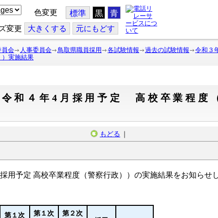
色変更
標準
黒
青
ズ変更
大
きくする
元
にもどす
委員会
人事委員会
鳥取県職員採用
各試験情報
過去の試験情報
令和３
））実施結果
（令和４年4月採用予定 高校卒業程度
もどる
｜
採用予定 高校卒業程度（警察行政））の実施結果をお知らせ
第１次
第２次
第１次