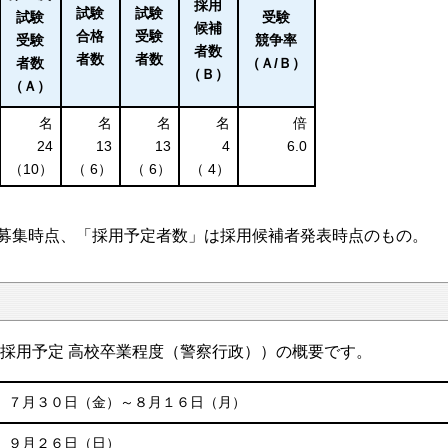
採用
試験
試験
試験
受験
候補
合格
受験
受験
競争率
者数
者数
者数
者数
（Ａ/Ｂ）
（Ｂ）
（Ａ）
名
名
名
名
倍
24
13
13
4
6.0
（10）
（ 6）
（ 6）
（ 4）
募集時点、「採用予定者数」は採用候補者発表時点のもの。
採用予定 高校卒業程度（警察行政））の概要です。
７月３０日（金）～８月１６日（月）
９月２６日（日）