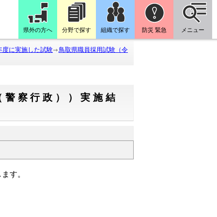
県外の方へ
分野で探す
組織で探す
防災 緊急
メニュー
年度に実施した試験
鳥取県職員採用試験（令
（警察行政））実施結
します。