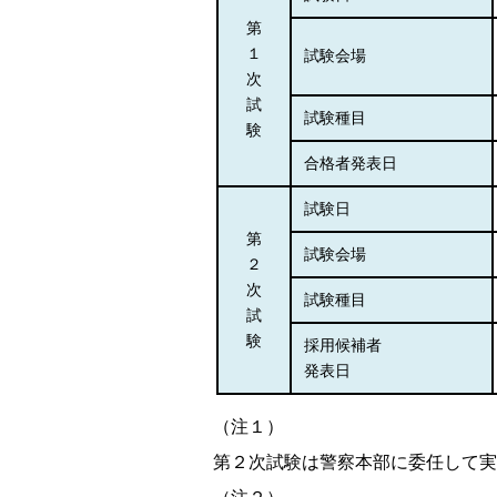
第
１
試験会場
次
試
試験種目
験
合格者発表日
試験日
第
試験会場
２
次
試験種目
試
験
採用候補者
発表日
（注１）
第２次試験は警察本部に委任して実