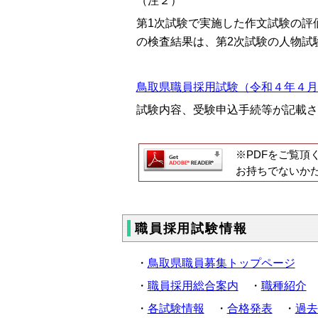
（注２）
第1次試験で実施した作文試験の評
の検査結果は、第2次試験の人物試
鳥取県職員採用試験（令和４年４月採用
試験内容、受験申込手続等が記載さ
※PDFをご覧頂
お持ちでないか
職員採用試験情報
・
鳥取県職員募集トップページ
・
職員採用総合案内
・
職種紹介
・
各試験情報
・
合格発表
・
過去