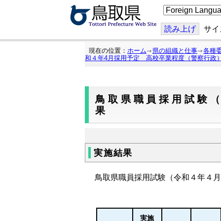
こ
の
ペ
ー
読み上げ
サイ
ジ
を
翻
現在の位置：
ホーム
県の組織と仕事
各種
訳
和４年4月採用予定 高校卒業程度（警察行政
す
る
鳥取県職員採用試験
果
実施結果
鳥取県職員採用試験（令和４年４月
実施