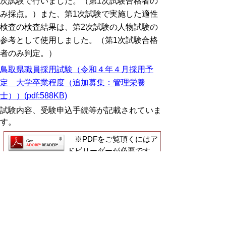
次試験で行いました。（第1次試験合格者の
み採点。）また、第1次試験で実施した適性
検査の検査結果は、第2次試験の人物試験の
参考として使用しました。（第1次試験合格
者のみ判定。）
鳥取県職員採用試験（令和４年４月採用予
定 大学卒業程度（追加募集：管理栄養
士））(pdf:588KB)
試験内容、受験申込手続等が記載されていま
す。
※PDFをご覧頂くにはア
ドビリーダーが必要です。
お持ちでないかたは
こちらからダウンロー
ド
してください。
職員採用試験情報