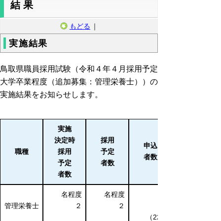
結果
もどる
｜
実施結果
鳥取県職員採用試験（令和４年４月採用予定
大学卒業程度（追加募集：管理栄養士））の
実施結果をお知らせします。
実施
決定時
採用
申込
職種
採用
予定
者数
予定
者数
者数
名程度
名程度
管理栄養士
２
２
（22）