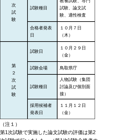
教養試験、専門
次
試験種目
試験、論文試
試
験、適性検査
験
合格者発表
１０月７日
日
（木）
１０月２９日
試験日
（金）
第
試験会場
鳥取県庁
２
人物試験（集団
次
試験種目
討論及び個別面
試
接）
験
採用候補者
１１月１２日
発表日
（金）
（注１）
第1次試験で実施した論文試験の評価は第2