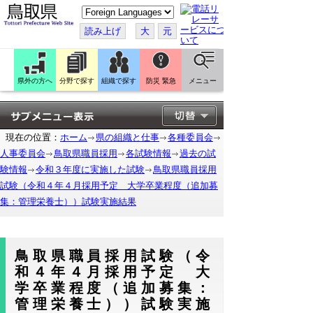
こ
の
ペ
読み上げ
大
元
ー
ジ
を
翻
訳
県外の方へ
分野で探す
組織で探す
防災 緊急
メニュー
す
る
現在の位置：
ホーム
県の組織と仕事
各種委員会
人事委員会
鳥取県職員採用
各試験情報
過去の試
験情報
令和３年度に実施した試験
鳥取県職員採用
試験（令和４年４月採用予定 大学卒業程度（追加募
集：管理栄養士））試験実施結果
鳥取県職員採用試験（令
和４年４月採用予定 大
学卒業程度（追加募集：
管理栄養士））試験実施