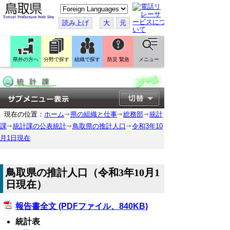
こ
の
ペ
読み上げ
大
元
ー
ジ
を
翻
訳
県外の方へ
分野で探す
組織で探す
防災 緊急
メニュー
す
る
現在の位置：
ホーム
県の組織と仕事
総務部
統計
課
統計課の公表統計
鳥取県の推計人口
令和3年10
月1日現在
鳥取県の推計人口（令和3年10月1
日現在）
報告書全文 (PDFファイル、840KB)
統計表