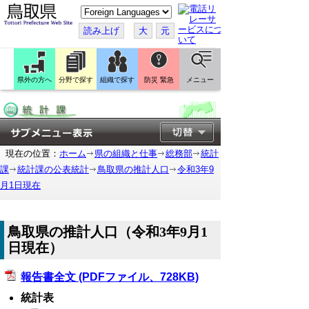
こ
の
ペ
読み上げ
大
元
ー
ジ
を
翻
訳
県外の方へ
分野で探す
組織で探す
防災 緊急
メニュー
す
る
現在の位置：
ホーム
県の組織と仕事
総務部
統計
課
統計課の公表統計
鳥取県の推計人口
令和3年9
月1日現在
鳥取県の推計人口（令和3年9月1
日現在）
報告書全文 (PDFファイル、728KB)
統計表