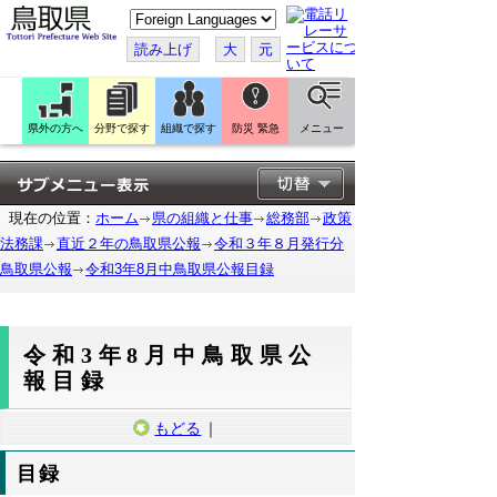
こ
の
ペ
読み上げ
大
元
ー
ジ
を
翻
訳
県外の方へ
分野で探す
組織で探す
防災 緊急
メニュー
す
る
現在の位置：
ホーム
県の組織と仕事
総務部
政策
法務課
直近２年の鳥取県公報
令和３年８月発行分
鳥取県公報
令和3年8月中鳥取県公報目録
令和3年8月中鳥取県公
報目録
もどる
｜
目録