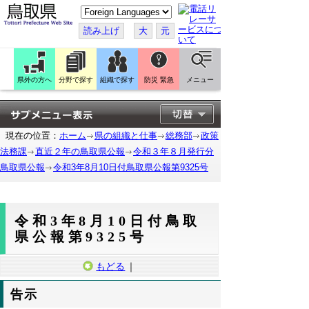
こ
の
ペ
読み上げ
大
元
ー
ジ
を
翻
訳
県外の方へ
分野で探す
組織で探す
防災 緊急
メニュー
す
る
現在の位置：
ホーム
県の組織と仕事
総務部
政策
法務課
直近２年の鳥取県公報
令和３年８月発行分
鳥取県公報
令和3年8月10日付鳥取県公報第9325号
令和3年8月10日付鳥取
県公報第9325号
もどる
｜
告示