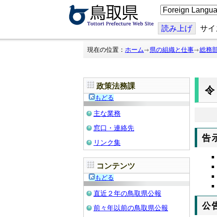
こ
の
ペ
ー
読み上げ
サイ
ジ
を
翻
現在の位置：
ホーム
県の組織と仕事
総務
訳
す
る
政策法務課
令
もどる
主な業務
窓口・連絡先
告
リンク集
コンテンツ
もどる
直近２年の鳥取県公報
公
前々年以前の鳥取県公報