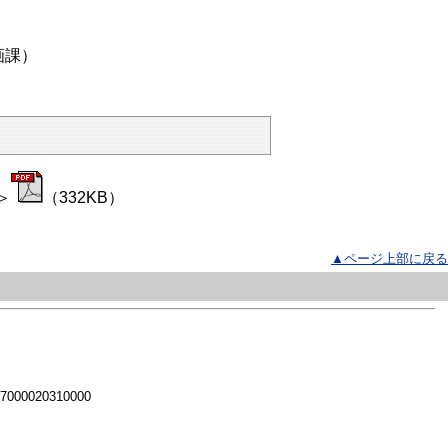
画課）
＞
（332KB）
▲ページ上部に戻る
 7000020310000