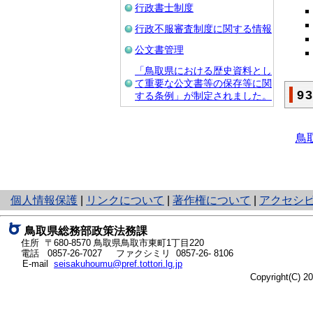
行政書士制度
行政不服審査制度に関する情報
公文書管理
「鳥取県における歴史資料とし
て重要な公文書等の保存等に関
9
する条例」が制定されました。
鳥
と
個人情報保護
|
リンクについて
|
著作権について
|
アクセシ
り
ネ
鳥取県総務部政策法務課
ッ
住所 〒680-8570
鳥取県鳥取市東町1丁目220
ト
電話
0857-26-7027
ファクシミリ 0857-26- 8106
E-mail
seisakuhoumu@pref.tottori.lg.jp
へ
Copyright(C) 
の