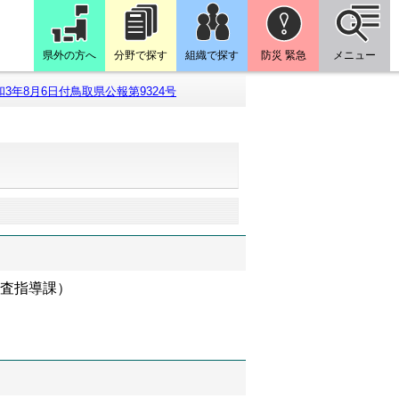
県外の方へ
分野で探す
組織で探す
防災 緊急
メニュー
和3年8月6日付鳥取県公報第9324号
監査指導課）