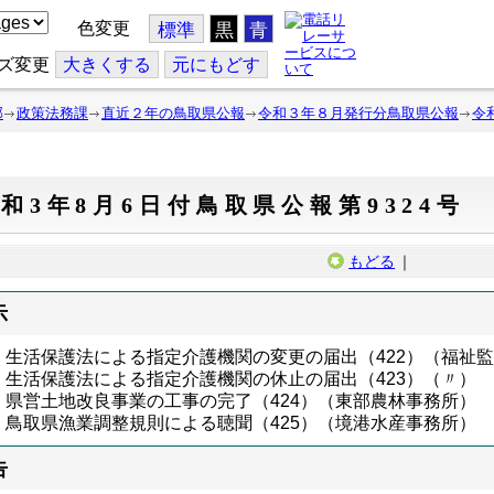
色変更
標準
黒
青
ズ変更
大
きくする
元
にもどす
部
政策法務課
直近２年の鳥取県公報
令和３年８月発行分鳥取県公報
令
和3年8月6日付鳥取県公報第9324号
もどる
｜
示
生活保護法による指定介護機関の変更の届出（422）（福祉
生活保護法による指定介護機関の休止の届出（423）（〃）
県営土地改良事業の工事の完了（424）（東部農林事務所）
鳥取県漁業調整規則による聴聞（425）（境港水産事務所）
告