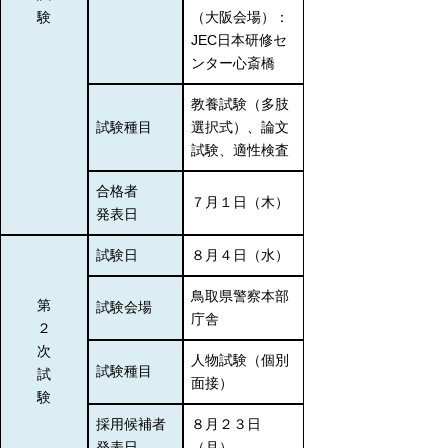
験
（大阪会場）：
JEC日本研修セ
ンター心斎橋
教養試験（多肢
試験種目
選択式）、論文
試験、適性検査
合格者
７月１日（木）
発表日
試験日
８月４日（水）
鳥取県警察本部
第
試験会場
庁舎
２
次
人物試験（個別
試験種目
試
面接）
験
採用候補者
８月２３日
発表日
（月）