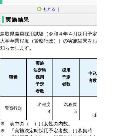
もどる
｜
実施結果
鳥取県職員採用試験（令和４年４月採用予定
大学卒業程度（警察行政））の実施結果をお
知らせします。
実施
決定時
採用
申込
職種
採用
予定
者数
予定
者数
者数
名程度
名程度
警察行政
4
5
（18）
※ 表中の（ ）は女性の内数。
※ 「実施決定時採用予定者数」は募集時