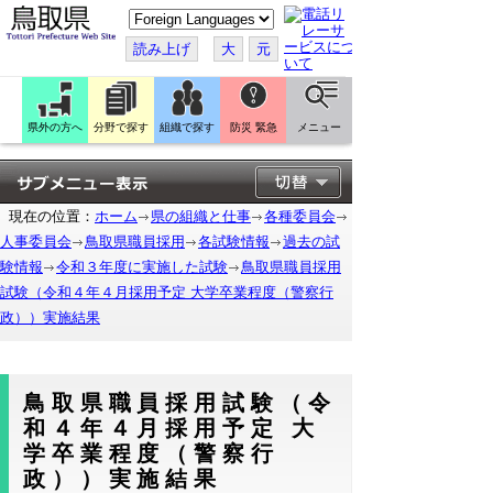
こ
の
ペ
読み上げ
大
元
ー
ジ
を
翻
訳
県外の方へ
分野で探す
組織で探す
防災 緊急
メニュー
す
る
現在の位置：
ホーム
県の組織と仕事
各種委員会
人事委員会
鳥取県職員採用
各試験情報
過去の試
験情報
令和３年度に実施した試験
鳥取県職員採用
試験（令和４年４月採用予定 大学卒業程度（警察行
政））実施結果
鳥取県職員採用試験（令
和４年４月採用予定 大
学卒業程度（警察行
政））実施結果