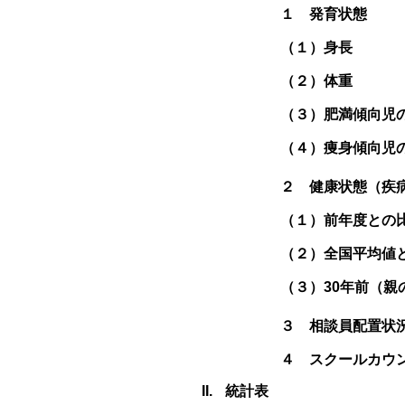
１ 発育状態
（１）身長
（２）体重
（３）肥満傾向児
（４）痩身傾向児
２ 健康状態（疾
（１）前年度との
（２）全国平均値
（３）30年前（親
３ 相談員配置状
４ スクールカウ
統計表