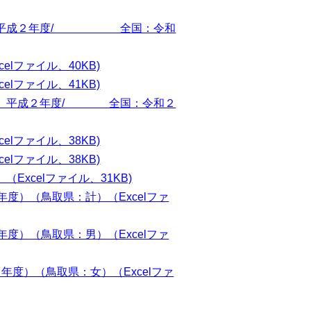
元年度、平成２年度/ 全国：令和
lファイル、40KB)
lファイル、41KB)
年度、平成２年度/ 全国：令和２
lファイル、38KB)
lファイル、38KB)
xcelファイル、31KB)
度）（鳥取県：計）（Excelファ
度）（鳥取県：男）（Excelファ
度）（鳥取県：女）（Excelファ