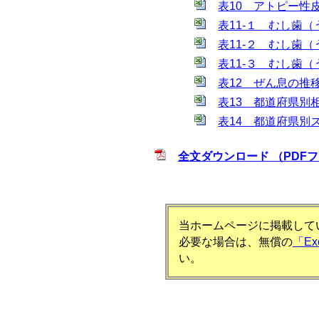
表10 アトピー性皮
表11-１ むし歯（
表11-２ むし歯（
表11-３ むし歯（
表12 ぜん息の推移
表13 都道府県別相
表14 都道府県別ス
全文ダウンロード （PDFファ
当ホームページに掲載してい
必要な場合は、無償の
「E
い。