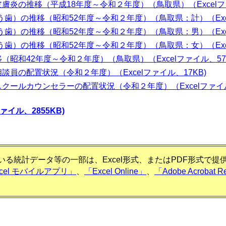
膚炎の推移（平成18年度～令和２年度）（鳥取県）（Excelファ
う歯）の推移（昭和52年度～令和２年度）（鳥取県：計）（Exce
う歯）の推移（昭和52年度～令和２年度）（鳥取県：男）（Exce
う歯）の推移（昭和52年度～令和２年度）（鳥取県：女）（Exce
（昭和42年度～令和２年度）（鳥取県）（Excelファイル、57K
談員の配置状況（令和２年度）（Excelファイル、17KB)
クールカウンセラーの配置状況（令和２年度）（Excelファイル
イル、2855KB)
る統計データ等の一部は、Excel形式、またはPDF形式で
xcel モバイルアプリ」
、
「Excel Online」
、
「Adobe Acrobat R