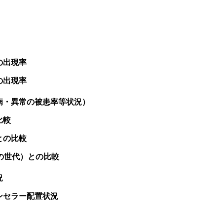
の出現率
の出現率
病・異常の被患率等状況）
比較
との比較
の世代）との比較
況
ンセラー配置状況