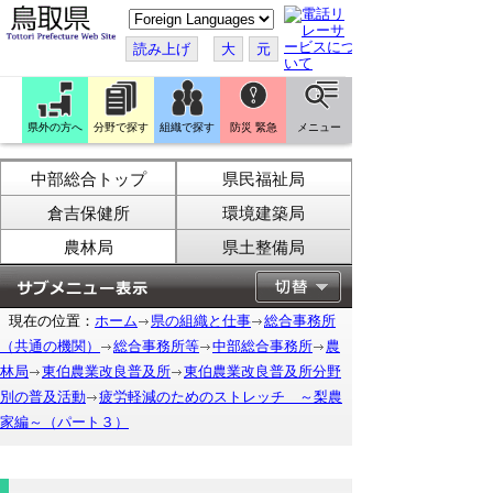
こ
の
ペ
読み上げ
大
元
ー
ジ
を
翻
訳
県外の方へ
分野で探す
組織で探す
防災 緊急
メニュー
す
る
中部総合トップ
県民福祉局
倉吉保健所
環境建築局
農林局
県土整備局
現在の位置：
ホーム
県の組織と仕事
総合事務所
（共通の機関）
総合事務所等
中部総合事務所
農
林局
東伯農業改良普及所
東伯農業改良普及所分野
別の普及活動
疲労軽減のためのストレッチ ～梨農
家編～（パート３）