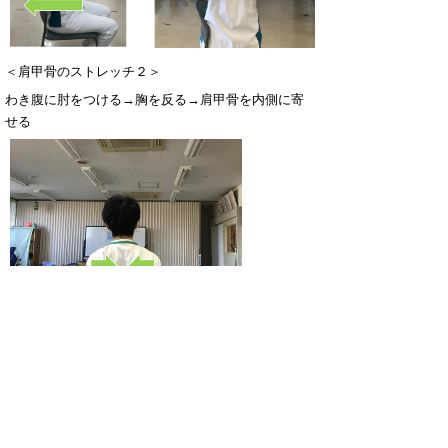
＜肩甲骨のストレッチ２＞
わき腹に肘をつける→胸を反る→肩甲骨を内側に寄
せる
＜腕の筋肉のストレッチ＞
肘を伸ばす→手の甲を持つ→手前に引っ張る→外側