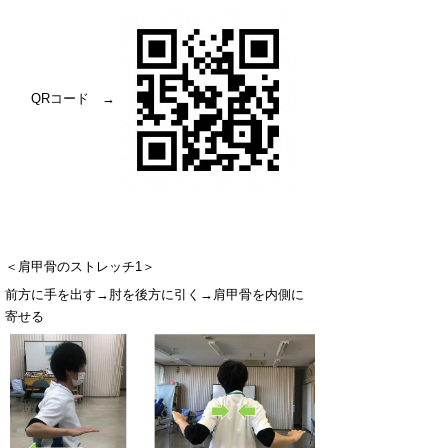
QR
コード →
＜肩甲骨のストレッチ
1
＞
前方に手を出す→肘を後方に引く→肩甲骨を内側に
寄せる