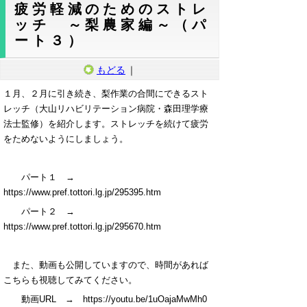
疲労軽減のためのストレ
ッチ ～梨農家編～（パ
ート３）
もどる
｜
１月、２月に引き続き、梨作業の合間にできるスト
レッチ（大山リハビリテーション病院・森田理学療
法士監修）を紹介します。ストレッチを続けて疲労
をためないようにしましょう。
パート１ →
https://www.pref.tottori.lg.jp/295395.htm
パート２ →
https://www.pref.tottori.lg.jp/295670.htm
また、動画も公開していますので、時間があれば
こちらも視聴してみてください。
動画
URL
→
https://youtu.be/1uOajaMwMh0