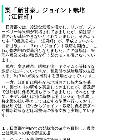
梨「新甘泉」ジョイント栽培
（江府町）
日野郡では、冷涼な気候を活かし、リンゴ、ブル
ーベリー等果樹が栽培されてきましたが、梨は雪・
霜のため栽培できないとされていました。そのよう
な中『O農業公社』（江府町）が、平成２６年から
「新甘泉」（１３a）のジョイント栽培を開始し、こ
れが郡内初の梨栽培となりました。このほ場は、管
理を農業公社の職員が行う梨のモデル園となってい
ます。
現在、変形硬果、胴枯れ病、キクイムシ等様々な
課題が上がっていますが、普及所や試験場等の支援
の下、約３tの果実を出荷するほ場となっています。
一方、江府町は県外から地域おこし協力隊を募
り、梨づくりの研修を実施してきましたが、普及所
では研修に係る支援も行ってきました。それと併せ
て、モデル園とは別に新規ほ場（５０a）を造成し、
将来梨の担い手として自立する準備を行っており、
普及所では、植付からジョイント栽培に係る接ぎ木
や排水対策などほ場整備に係る支援も実施していま
す。
１．日野郡で初めての梨栽培の確立を目指し、農業
公社職員への栽培管理支援
２．ジョイント栽培技術の実証と改良