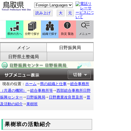
こ
の
ペ
読み上げ
大
元
ー
ジ
を
翻
訳
県外の方へ
分野で探す
組織で探す
防災 緊急
メニュー
す
る
メイン
日野振興局
日野県土整備局
現在の位置：
ホーム
県の組織と仕事
総合事務所
（共通の機関）
総合事務所等
西部総合事務所日野
振興センター
日野振興局
日野農業改良普及所
普
及活動の紹介
果樹班
果樹班の活動紹介