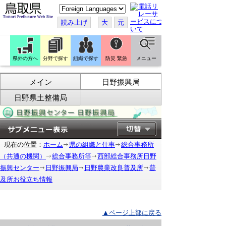
こ
の
ペ
読み上げ
大
元
ー
ジ
を
翻
訳
県外の方へ
分野で探す
組織で探す
防災 緊急
メニュー
す
る
メイン
日野振興局
日野県土整備局
現在の位置：
ホーム
県の組織と仕事
総合事務所
（共通の機関）
総合事務所等
西部総合事務所日野
振興センター
日野振興局
日野農業改良普及所
普
及所お役立ち情報
▲ページ上部に戻る