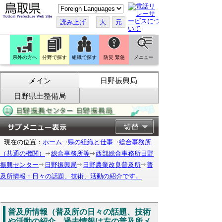
こ
の
ペ
読み上げ
大
元
ー
ジ
を
翻
訳
県外の方へ
分野で探す
組織で探す
防災 緊急
メニュー
す
る
メイン
日野振興局
日野県土整備局
現在の位置：
ホーム
県の組織と仕事
総合事務所
（共通の機関）
総合事務所等
西部総合事務所日野
振興センター
日野振興局
日野農業改良普及所
普
及所情報：日々の話題、技術、活動の紹介です。
普及所情報（普及所の日々の話題、技術
や活動の紹介。過去情報は左の普及所メ