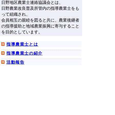
日野地区農業士連絡協議会とは、
日野農業改良普及所管内の指導農業士をも
って組織され、
会員相互の親睦を図ると共に、農業後継者
の指導援助と地域農業振興に寄与すること
を目的としています。
指導農業士とは
指導農業士の紹介
活動報告
▲ページ上部に戻る
と
個人情報保護
|
リンクについて
|
著作権に
り
ついて
|
アクセシビリティ
ネ
ご意見・お問い合わせ先
西部総合事務所 日野振興センター日野振興局
ッ
〒689-4503 鳥取県日野郡日野町根雨140-1