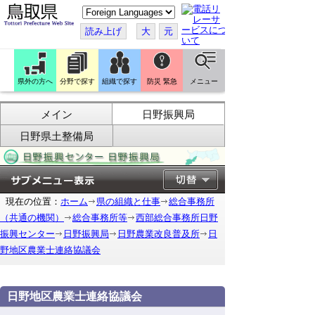
こ
の
ペ
読み上げ
大
元
ー
ジ
を
翻
訳
県外の方へ
分野で探す
組織で探す
防災 緊急
メニュー
す
る
メイン
日野振興局
日野県土整備局
現在の位置：
ホーム
県の組織と仕事
総合事務所
（共通の機関）
総合事務所等
西部総合事務所日野
振興センター
日野振興局
日野農業改良普及所
日
野地区農業士連絡協議会
日野地区農業士連絡協議会