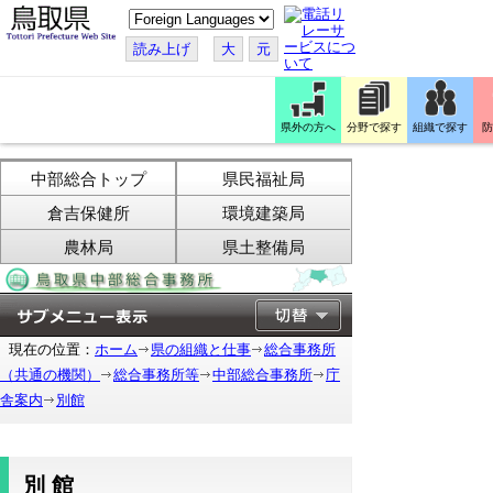
こ
の
ペ
読み上げ
大
元
ー
ジ
を
翻
訳
県外の方へ
分野で探す
組織で探す
防
す
る
中部総合トップ
県民福祉局
倉吉保健所
環境建築局
農林局
県土整備局
現在の位置：
ホーム
県の組織と仕事
総合事務所
（共通の機関）
総合事務所等
中部総合事務所
庁
舎案内
別館
別館