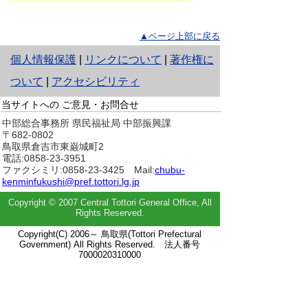
▲ページ上部に戻る
と
個人情報保護
|
リンクについて
|
著作権に
り
ついて
|
アクセシビリティ
ネ
当サイトへの
ご意見・お問合せ
中部総合事務所 県民福祉局 中部振興課
ッ
〒682-0802
鳥取県倉吉市東巌城町2
ト
電話:0858-23-3951
へ
ファクシミリ:0858-23-3425 Mail:
chubu-
kenminfukushi@pref.tottori.lg.jp
の
Copyright © 2007 Central Tottori General Office, All
Rights Reserved.
Copyright(C) 2006～ 鳥取県(Tottori Prefectural
Government) All Rights Reserved. 法人番号
7000020310000