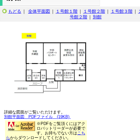
もどる
｜
全体平面図
｜
１号館１階
｜
１号館２階
｜
１号館３階
｜
号館２階
｜
別館
詳細な図面がご覧いただけます。
別館平面図 PDFファイル (19KB)
※PDFをご覧頂くにはアク
ロバットリーダーが必要で
す。お持ちでない方は
こち
ら
からダウンロードしてください。