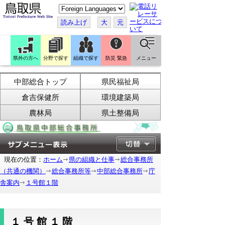
こ
の
ペ
読み上げ
大
元
ー
ジ
を
翻
訳
県外の方へ
分野で探す
組織で探す
防災 緊急
メニュー
す
る
中部総合トップ
県民福祉局
倉吉保健所
環境建築局
農林局
県土整備局
現在の位置：
ホーム
県の組織と仕事
総合事務所
（共通の機関）
総合事務所等
中部総合事務所
庁
舎案内
１号館１階
１号館１階