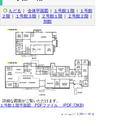
もどる
｜
全体平面図
｜
１号館１階
｜
１号館
２階
｜
１号館３階
｜
２号館１階
｜
２号館２階
｜
別館
詳細な図面がご覧いただけます。
１号館１階平面図 PDFファイル (PDF:73KB)
▲ページ上部に戻る
と
個人情報保護
|
リンクについて
|
著作権に