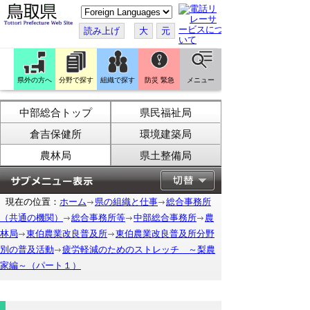
こ
の
ペ
読み上げ
大
元
ー
ジ
を
翻
訳
県外の方へ
分野で探す
組織で探す
防災 緊急
メニュー
す
る
中部総合トップ
県民福祉局
倉吉保健所
環境建築局
農林局
県土整備局
現在の位置：
ホーム
県の組織と仕事
総合事務所
（共通の機関）
総合事務所等
中部総合事務所
農
林局
東伯農業改良普及所
東伯農業改良普及所分野
別の普及活動
疲労軽減のためのストレッチ ～梨農
家編～（パート１）