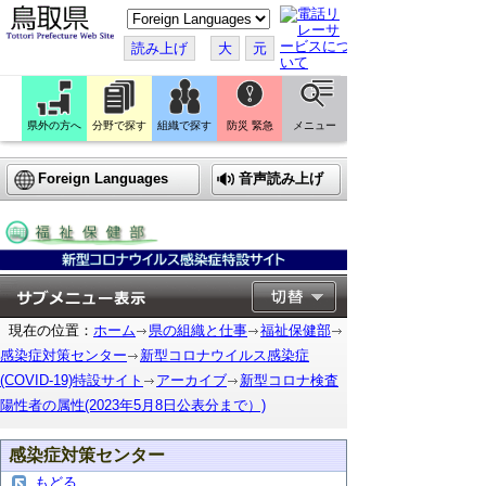
こ
の
ペ
読み上げ
大
元
ー
ジ
を
翻
訳
県外の方へ
分野で探す
組織で探す
防災 緊急
メニュー
す
る
Foreign Languages
音声読み上げ
現在の位置：
ホーム
県の組織と仕事
福祉保健部
感染症対策センター
新型コロナウイルス感染症
(COVID-19)特設サイト
アーカイブ
新型コロナ検査
陽性者の属性(2023年5月8日公表分まで）)
感染症対策センター
もどる