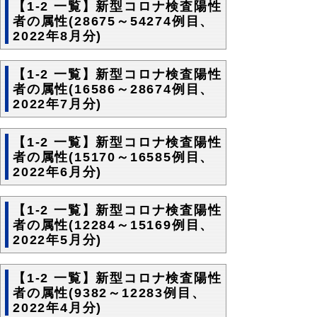
【1-2 一覧】新型コロナ検査陽性
者の属性(28675～54274例目、
2022年8月分)
【1-2 一覧】新型コロナ検査陽性
者の属性(16586～28674例目、
2022年7月分)
【1-2 一覧】新型コロナ検査陽性
者の属性(15170～16585例目、
2022年6月分)
【1-2 一覧】新型コロナ検査陽性
者の属性(12284～15169例目、
2022年5月分)
【1-2 一覧】新型コロナ検査陽性
者の属性(9382～12283例目、
2022年4月分)