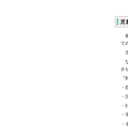
児
発
て
当
な
さ
『
・
・
・
・
・