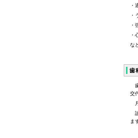
・
・
・
・
な
歯
歯
交
月
診
ま