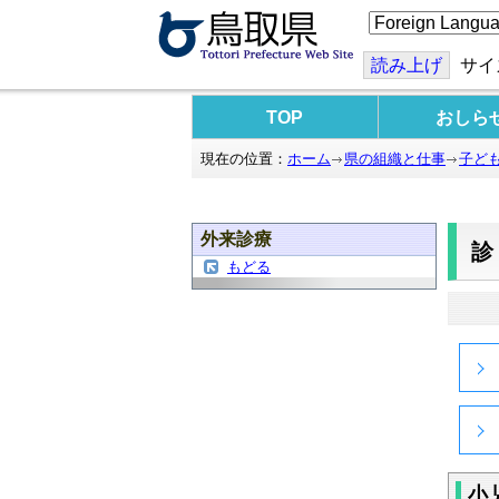
こ
の
ペ
ー
読み上げ
サイ
ジ
を
翻
TOP
おしら
訳
す
現在の位置：
ホーム
県の組織と仕事
子ど
る
外来診療
もどる
小