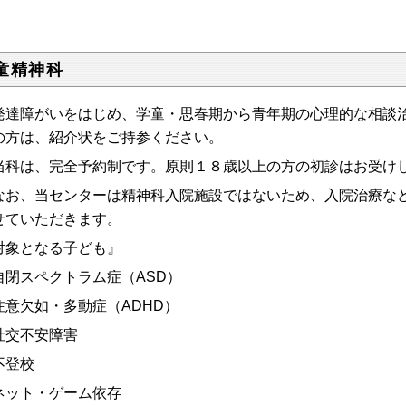
童精神科
達障がいをはじめ、学童・思春期から青年期の心理的な相談治
の方は、紹介状をご持参ください。
科は、完全予約制です。原則１８歳以上の方の初診はお受け
お、当センターは精神科入院施設ではないため、入院治療など
せていただきます。
対象となる子ども』
自閉スペクトラム症（ASD）
注意欠如・多動症（ADHD）
社交不安障害
不登校
ネット・ゲーム依存