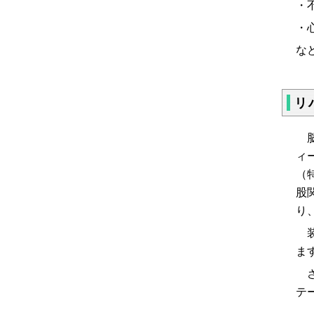
・
な
リ
脳
ィ
（
股
り
装
ま
さ
テ