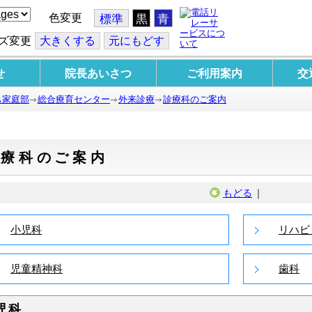
色変更
標準
黒
青
ズ変更
大
きくする
元
にもどす
せ
院長あいさつ
ご利用案内
交
も家庭部
総合療育センター
外来診療
診療科のご案内
診療科のご案内
もどる
｜
小児科
リハビ
児童精神科
歯科
児科