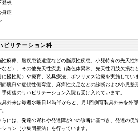
不登校
・心身症
ど
ハビリテーション科
性麻痺、脳疾患後遺症などの脳原性疾患、小児特有の先天性神
ーなど）、その他先天性疾患（染色体異常、先天性四肢欠損な
特に慢性期）や療育、装具療法、ボツリヌス治療を実施してい
関節脱臼や症候性側弯症、麻痺性尖足などの診断および小児整
、手術後のリハビリテーション入院も受け入れています。
具外来は毎週水曜日14時半からと、月1回側弯装具外来を外
す。
らには、発達の遅れや発達障がいの診断に基づき、発達の促進
ーション（小集団療法）を行っています。