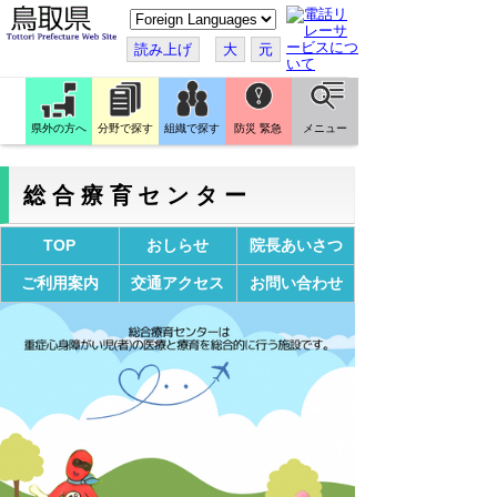
こ
の
ペ
読み上げ
大
元
ー
ジ
を
翻
訳
県外の方へ
分野で探す
組織で探す
防災 緊急
メニュー
す
る
総合療育センター
TOP
おしらせ
院長あいさつ
ご利用案内
交通アクセス
お問い合わせ