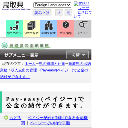
こ
の
ペ
読み上げ
大
元
ー
ジ
を
翻
訳
県外の方へ
分野で探す
組織で探す
防災 緊急
メニュー
す
る
現在の位置：
ホーム
県の組織と仕事
鳥取県の出納
業務
収入支出の管理
Pay-easy(ペイジー)で公金の
納付ができます。
Pay-easy(ペイジー)で
公金の納付ができます。
もどる
｜
ペイジー納付が利用できる金融機
関
｜
ペイジーでの納付手順