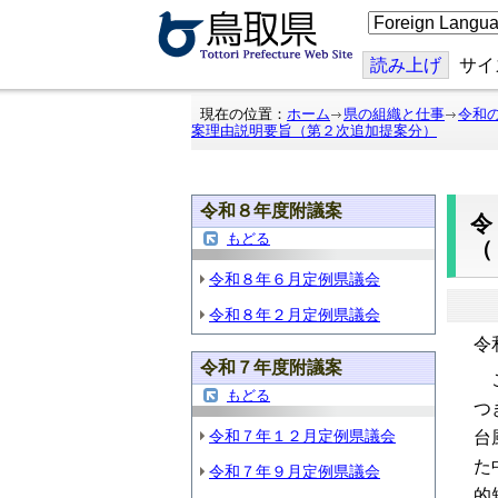
こ
の
ペ
ー
読み上げ
サイ
ジ
を
翻
現在の位置：
ホーム
県の組織と仕事
令和
訳
案理由説明要旨（第２次追加提案分）
す
る
令和８年度附議案
もどる
令和８年６月定例県議会
令和８年２月定例県議会
令
令和７年度附議案
こ
もどる
つ
令和７年１２月定例県議会
台
た
令和７年９月定例県議会
的