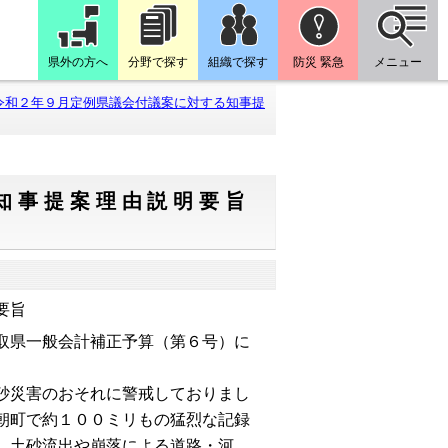
県外の方へ
分野で探す
組織で探す
防災 緊急
メニュー
令和２年９月定例県議会付議案に対する知事提
知事提案理由説明要旨
要旨
取県一般会計補正予算（第６号）に
砂災害のおそれに警戒しておりまし
朝町で約１００ミリもの猛烈な記録
、土砂流出や崩落による道路・河