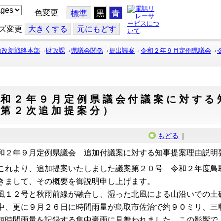
色変更
標準
黒
青
ズ変更
大
きくする
元
にもどす
の改新戦略本部
財政課
県議会関係
提出議案
令和２年９月定例県議会
令和２年９月定例県議会付議案に対する
（第２次追加提案分）
もどる
｜
和２年９月定例県議会 追加付議案に対する知事提案理由説明
れより、追加提案いたしました議案第２０号 令和２年度鳥
きまして、その概要を御説明申し上げます。
風１２号と秋雨前線が融合し、湿った北風による山沿いでの土
中、更に９月２６日に時間雨量が鳥取市佐治で約９０ミリ、三
短時間雨量を記録する集中豪雨に見舞われました。この影響で