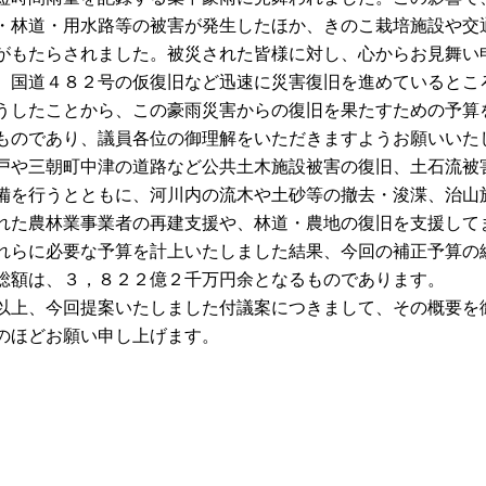
・林道・用水路等の被害が発生したほか、きのこ栽培施設や交
がもたらされました。被災された皆様に対し、心からお見舞い
、国道４８２号の仮復旧など迅速に災害復旧を進めているとこ
うしたことから、この豪雨災害からの復旧を果たすための予算
ものであり、議員各位の御理解をいただきますようお願いいた
戸や三朝町中津の道路など公共土木施設被害の復旧、土石流被
備を行うとともに、河川内の流木や土砂等の撤去・浚渫、治山
れた農林業事業者の再建支援や、林道・農地の復旧を支援して
れらに必要な予算を計上いたしました結果、今回の補正予算の
総額は、３，８２２億２千万円余となるものであります。
上、今回提案いたしました付議案につきまして、その概要を
のほどお願い申し上げます。