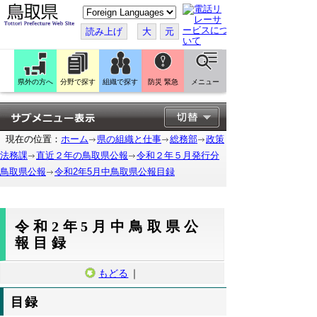
こ
の
ペ
読み上げ
大
元
ー
ジ
を
翻
訳
県外の方へ
分野で探す
組織で探す
防災 緊急
メニュー
す
る
現在の位置：
ホーム
県の組織と仕事
総務部
政策
法務課
直近２年の鳥取県公報
令和２年５月発行分
鳥取県公報
令和2年5月中鳥取県公報目録
令和2年5月中鳥取県公
報目録
もどる
｜
目録