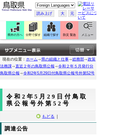
こ
の
ペ
読み上げ
大
元
ー
ジ
を
翻
訳
県外の方へ
分野で探す
組織で探す
防災 緊急
メニュー
す
る
現在の位置：
ホーム
県の組織と仕事
総務部
政策
法務課
直近２年の鳥取県公報
令和２年５月発行分
鳥取県公報
令和2年5月29日付鳥取県公報号外第52号
令和2年5月29日付鳥取
県公報号外第52号
もどる
｜
調達公告