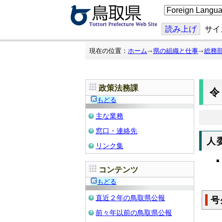
こ
の
ペ
ー
読み上げ
サイ
ジ
を
翻
現在の位置：
ホーム
県の組織と仕事
総務
訳
す
る
政策法務課
令
もどる
主な業務
窓口・連絡先
人
リンク集
コンテンツ
もどる
直近２年の鳥取県公報
号
前々年以前の鳥取県公報