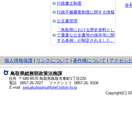
行政書士制度
令
行政不服審査制度に関する情報
公文書管理
「鳥取県における歴史資料とし
て重要な公文書等の保存等に関
する条例」が制定されました。
と
個人情報保護
|
リンクについて
|
著作権について
|
アクセシ
り
ネ
鳥取県総務部政策法務課
ッ
住所 〒680-8570
鳥取県鳥取市東町1丁目220
ト
電話
0857-26-7027
ファクシミリ 0857-26- 8106
E-mail
seisakuhoumu@pref.tottori.lg.jp
へ
Copyright(C) 
の