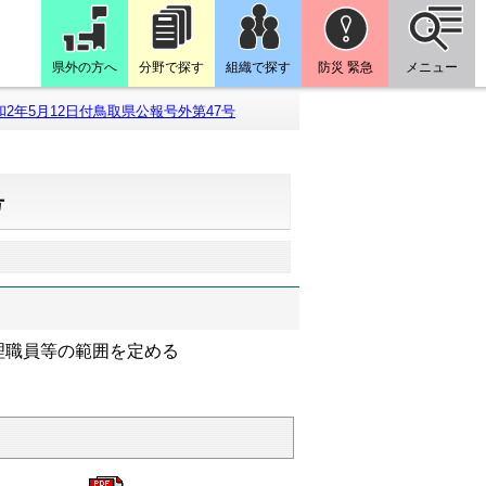
県外の方へ
分野で探す
組織で探す
防災 緊急
メニュー
和2年5月12日付鳥取県公報号外第47号
号
理職員等の範囲を定める