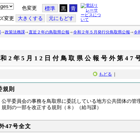
色変更
標準
黒
青
ズ変更
大
きくする
元
にもどす
部
政策法務課
直近２年の鳥取県公報
令和２年５月発行分鳥取県公報
令
和2年5月12日付鳥取県公報号外第47
もどる
｜
委規則
公平委員会の事務を鳥取県に委託している地方公共団体の管
規則の一部を改正する規則（８）（給与課）
外47号全文