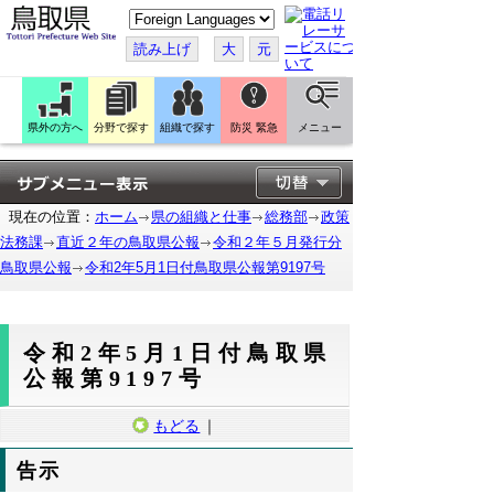
こ
の
ペ
読み上げ
大
元
ー
ジ
を
翻
訳
県外の方へ
分野で探す
組織で探す
防災 緊急
メニュー
す
る
現在の位置：
ホーム
県の組織と仕事
総務部
政策
法務課
直近２年の鳥取県公報
令和２年５月発行分
鳥取県公報
令和2年5月1日付鳥取県公報第9197号
令和2年5月1日付鳥取県
公報第9197号
もどる
｜
告示