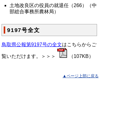
土地改良区の役員の就退任（266）（中
部総合事務所農林局）
9197号全文
鳥取県公報第9197号の全文
はこちらからご
覧いただけます。＞＞＞
（107KB）
▲ページ上部に戻る
と
個人情報保護
|
リンクについて
|
著作権に
り
ついて
|
アクセシビリティ
ネ
鳥取県総務部政策法務課
ッ
住所 〒680-8570
ト
鳥取県鳥取市東町1丁目220
電話
0857-26-7027
へ