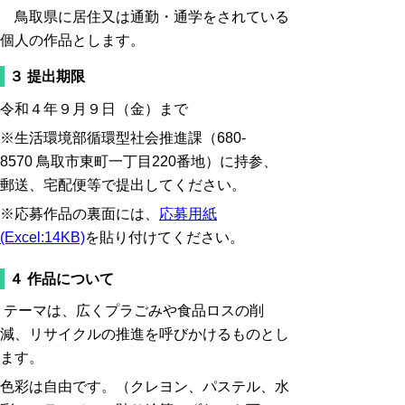
鳥取県に居住又は通勤・通学をされている
個人の作品とします。
３ 提出期限
令和４年９月９日（金）まで
※生活環境部循環型社会推進課（680-
8570 鳥取市東町一丁目220番地）に持参、
郵送、宅配便等で提出してください。
※応募作品の裏面には、
応募用紙
(Excel:14KB)
を貼り付けてください。
４ 作品について
テーマは、広くプラごみや食品ロスの削
減、リサイクルの推進を呼びかけるものとし
ます。
色彩は自由です。（クレヨン、パステル、水