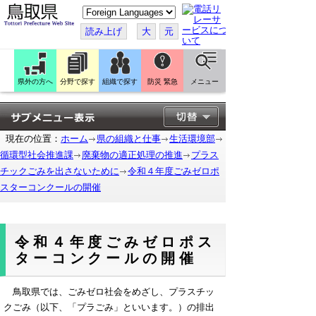
こ
の
ペ
読み上げ
大
元
ー
ジ
を
翻
訳
県外の方へ
分野で探す
組織で探す
防災 緊急
メニュー
す
る
現在の位置：
ホーム
県の組織と仕事
生活環境部
循環型社会推進課
廃棄物の適正処理の推進
プラス
チックごみを出さないために
令和４年度ごみゼロポ
スターコンクールの開催
令和４年度ごみゼロポス
ターコンクールの開催
鳥取県では、ごみゼロ社会をめざし、プラスチッ
クごみ（以下、「プラごみ」といいます。）の排出