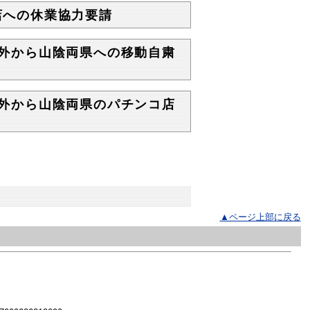
コ店への休業協力要請
両県外から山陰両県への移動自粛
両県外から山陰両県のパチンコ店
▲ページ上部に戻る