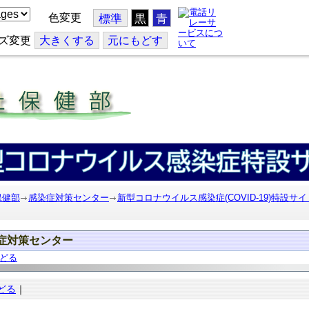
色変更
標準
黒
青
ズ変更
大
きくする
元
にもどす
保健部
感染症対策センター
新型コロナウイルス感染症(COVID-19)特設サイ
症対策センター
どる
どる
｜