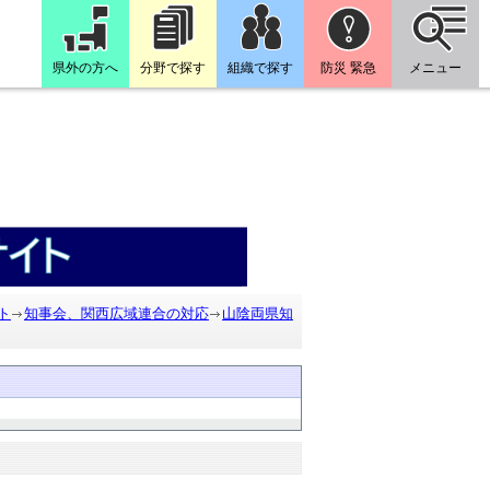
県外の方へ
分野で探す
組織で探す
防災 緊急
メニュー
ト
知事会、関西広域連合の対応
山陰両県知