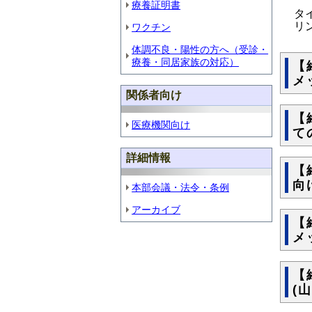
療養証明書
タイ
リン
ワクチン
体調不良・陽性の方へ（受診・
療養・同居家族の対応）
【
メ
関係者向け
【
医療機関向け
て
詳細情報
【
向
本部会議・法令・条例
アーカイブ
【
メ
【
(