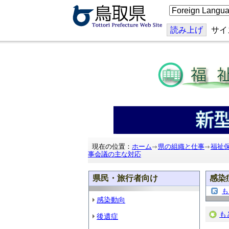
こ
の
ペ
ー
読み上げ
サイ
ジ
を
翻
訳
す
る
現在の位置：
ホーム
県の組織と仕事
福祉
事会議の主な対応
県民・旅行者向け
感染
も
感染動向
も
後遺症