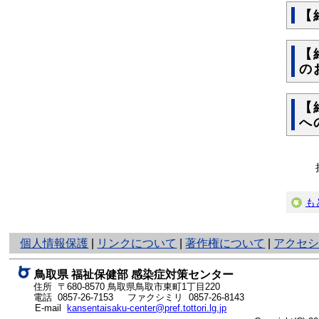
【
【
の
【
へ
も
と
個人情報保護
|
リンクについて
|
著作権について
|
アクセ
り
ネ
鳥取県 福祉保健部 感染症対策センター
ッ
住所 〒680-8570
鳥取県鳥取市東町1丁目220
ト
電話
0857-26-7153
ファクシミリ 0857-26-8143
E-mail
kansentaisaku-center@pref.tottori.lg.jp
へ