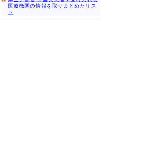
医療機関の情報を取りまとめたリス
ト
厚生労働省 妊婦の方々などに向けた
新型コロナウイルス感染症対策
日本政府観光局(JNTO) 医療関係者
様用サポートページ(外国人旅行者受
入関係)
日本医師会 新型コロナウイルス感染
症
鳥取県医師会 新型コロナウイルス関
連記事一覧
日本薬剤師会 新型コロナウイルス関
連肺炎に関する情報
鳥取県薬剤師会
日本感染症学会 新型コロナウイルス
感染症