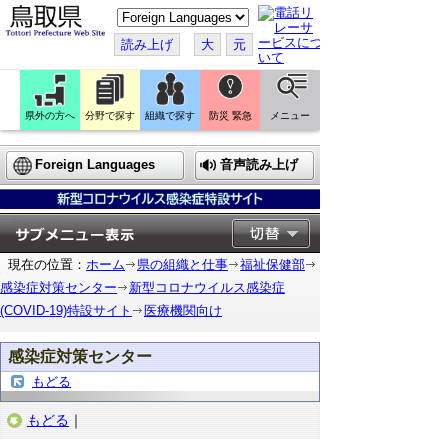
こ
の
ペ
読み上げ
大
元
ー
ジ
を
翻
訳
県外の方へ
分野で探す
組織で探す
防災 緊急
メニュー
す
る
Foreign Languages
音声読み上げ
現在の位置：
ホーム
県の組織と仕事
福祉保健部
感染症対策センター
新型コロナウイルス感染症
(COVID-19)特設サイト
医療機関向け
感染症対策センター
もどる
もどる
｜