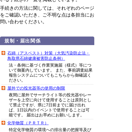
手続きの方法に関しては、それぞれのページ
をご確認いただき、ご不明な点は各担当にお
問い合わせください。
規制・届出関係
石綿（アスベスト）対策（大気汚染防止法・
鳥取県石綿健康被害防止条例）
法・条例に基づく作業実施届（様式）等につ
いて御案内しています。 また、事前調査結果
報告システムについてもこちらから御確認く
ださい。
屋外での投光器等の使用の制限
夜間に屋外でサーチライト等の投光器やレー
ザーを上空に向けて使用することは原則とし
て禁止ですが、県に7日前までに届け出れ
ば、1日以内のイベントで使用することは可
能です。 届出はお早めにお願いします。
化学物質（ＰＲＴＲ）
特定化学物質の環境への排出量の把握等及び