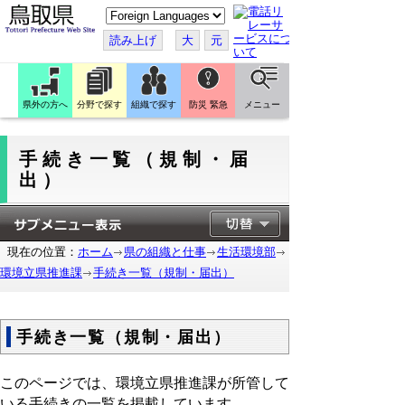
こ
の
ペ
読み上げ
大
元
ー
ジ
を
翻
訳
県外の方へ
分野で探す
組織で探す
防災 緊急
メニュー
す
る
手続き一覧（規制・届
出）
現在の位置：
ホーム
県の組織と仕事
生活環境部
環境立県推進課
手続き一覧（規制・届出）
手続き一覧（規制・届出）
このページでは、環境立県推進課が所管して
いる手続きの一覧を掲載しています。