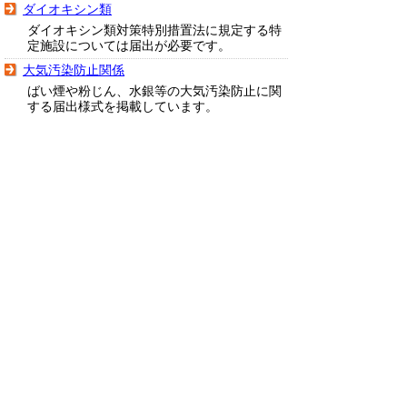
ダイオキシン類
ダイオキシン類対策特別措置法に規定する特
定施設については届出が必要です。
大気汚染防止関係
ばい煙や粉じん、水銀等の大気汚染防止に関
する届出様式を掲載しています。
環境影響評価
鳥取県では、規模が大きく環境影響の程度が
著しいものとなるおそれがある事業につい
て、環境影響評価を行うこととしています。
また、法律・条例の対象にならない事業であ
っても、環境に重大な影響を及ぼすおそれが
ある事業については、環境に及ぼす影響を調
査することもあります。
▲ページ上部に戻る
と
個人情報保護
|
リンクについて
|
著作権に
り
ついて
|
アクセシビリティ
ネ
鳥取県生活環境部環境立県推進課