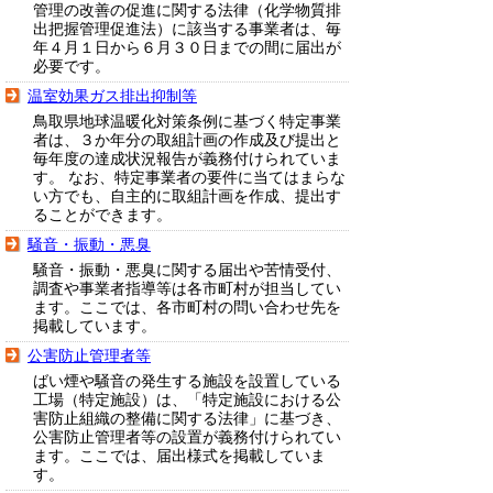
管理の改善の促進に関する法律（化学物質排
出把握管理促進法）に該当する事業者は、毎
年４月１日から６月３０日までの間に届出が
必要です。
温室効果ガス排出抑制等
鳥取県地球温暖化対策条例に基づく特定事業
者は、３か年分の取組計画の作成及び提出と
毎年度の達成状況報告が義務付けられていま
す。 なお、特定事業者の要件に当てはまらな
い方でも、自主的に取組計画を作成、提出す
ることができます。
騒音・振動・悪臭
騒音・振動・悪臭に関する届出や苦情受付、
調査や事業者指導等は各市町村が担当してい
ます。ここでは、各市町村の問い合わせ先を
掲載しています。
公害防止管理者等
ばい煙や騒音の発生する施設を設置している
工場（特定施設）は、「特定施設における公
害防止組織の整備に関する法律」に基づき、
公害防止管理者等の設置が義務付けられてい
ます。ここでは、届出様式を掲載していま
す。