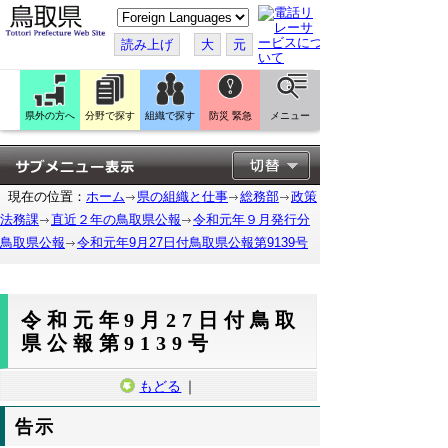
こ
の
ペ
読み上げ
大
元
ー
ジ
を
翻
訳
県外の方へ
分野で探す
組織で探す
防災 緊急
メニュー
す
る
現在の位置：
ホーム
県の組織と仕事
総務部
政策
法務課
直近２年の鳥取県公報
令和元年９月発行分
鳥取県公報
令和元年9月27日付鳥取県公報第9139号
令和元年9月27日付鳥取
県公報第9139号
もどる
｜
告示