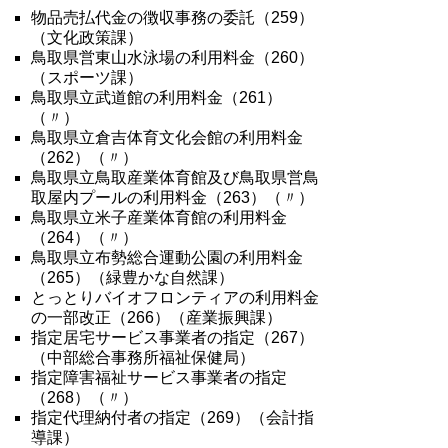
物品売払代金の徴収事務の委託（259）
（文化政策課）
鳥取県営東山水泳場の利用料金（260）
（スポーツ課）
鳥取県立武道館の利用料金（261）
（〃）
鳥取県立倉吉体育文化会館の利用料金
（262）（〃）
鳥取県立鳥取産業体育館及び鳥取県営鳥
取屋内プールの利用料金（263）（〃）
鳥取県立米子産業体育館の利用料金
（264）（〃）
鳥取県立布勢総合運動公園の利用料金
（265）（緑豊かな自然課）
とっとりバイオフロンティアの利用料金
の一部改正（266）（産業振興課）
指定居宅サービス事業者の指定（267）
（中部総合事務所福祉保健局）
指定障害福祉サービス事業者の指定
（268）（〃）
指定代理納付者の指定（269）（会計指
導課）