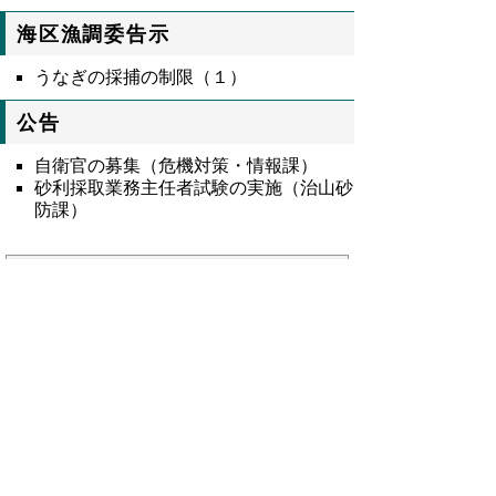
海区漁調委告示
うなぎの採捕の制限（１）
公告
自衛官の募集（危機対策・情報課）
砂利採取業務主任者試験の実施（治山砂
防課）
9139号全文
鳥取県公報第9139号の全文
はこちらからご
覧いただけます。＞＞＞
（540KB）
▲ページ上部に戻る
と
個人情報保護
|
リンクについて
|
著作権に