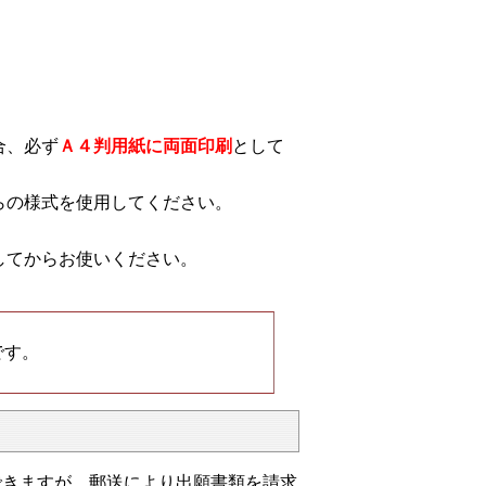
合、必ず
Ａ４判用紙に両面印刷
として
らの様式を使用してください。
してからお使いください。
です。
できますが、郵送により出願書類を請求