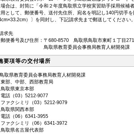
る場合は、封筒に「令和２年度鳥取県立学校実習助手採用候補
信用として、郵便番号、送付先住所、宛名を明記し140円切手
4cm×33.2cm）〕を同封し、下記請求先まで郵送してください
請求先
番号及び住所：〒680-8570 鳥取県鳥取市東町１丁目27
取県教育委員会事務局教育人材開発課
施要項等の交付場所
鳥取県教育委員会事務局教育人材開発課
東部、中部、西部教育局
鳥取県東京本部
（03）5212-9077
クシミリ（03）5212-9079
鳥取県関西本部
（06）6341-3955
クシミリ（06）6341-3972
鳥取県名古屋代表部