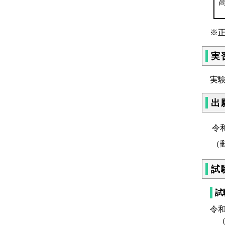
※
実
実
出
令
（
試
試
令
（