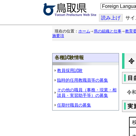
こ
の
ペ
ー
読み上げ
サイ
ジ
を
翻
現在の位置：
ホーム
県の組織と仕事
教育
訳
施要項
す
る
各種試験情報
教員採用試験
目
臨時的任用教職員等の募集
その他の職員（事務・現業・相
令
談員・実習助手等）の募集
任期付職員の募集
実