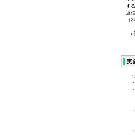
す
返
（2
○
郵便
鳥
実
・
・
・
電話
ファ
・
電話
ファ
・