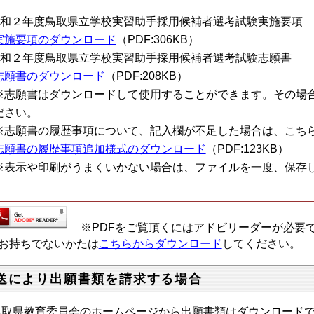
令和２年度鳥取県立学校実習助手採用候補者選考試験実施要項
実施要項のダウンロード
（PDF:306KB）
令和２年度鳥取県立学校実習助手採用候補者選考試験志願書
志願書のダウンロード
（PDF:208KB）
志願書はダウンロードして使用することができます。その場
ださい。
志願書の履歴事項について、記入欄が不足した場合は、こち
志願書の履歴事項追加様式のダウンロード
（PDF:123KB）
表示や印刷がうまくいかない場合は、ファイルを一度、保存
※PDFをご覧頂くにはアドビリーダーが必要
持ちでないかたは
こちらからダウンロード
してください。
送により出願書類を請求する場合
鳥取県教育委員会のホームページから出願書類はダウンロード