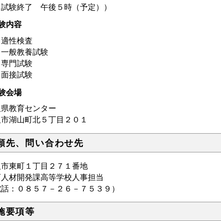
試験終了 午後５時（予定））
験内容
 適性検査
 一般教養試験
 専門試験
 面接試験
験会場
取県教育センター
取市湖山町北５丁目２０１
願先、問い合わせ先
取市東町１丁目２７１番地
育人材開発課高等学校人事担当
電話：０８５７－２６－７５３９）
施要項等