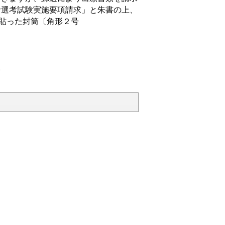
者選考試験実施要項請求」と朱書の上、
を貼った封筒〔角形２号
。
1