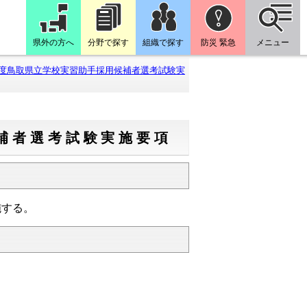
県外の方へ
分野で探す
組織で探す
防災 緊急
メニュー
度鳥取県立学校実習助手採用候補者選考試験実
補者選考試験実施要項
施する。