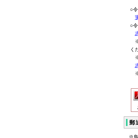
○
○
※
く
※
※
お
郵
※