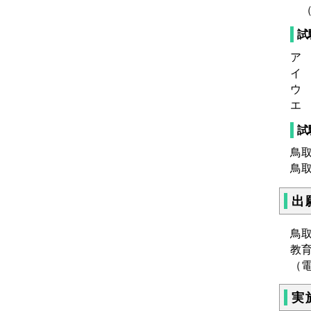
（
試
ア
イ
ウ
エ
試
鳥
鳥
出
鳥
教
（
実