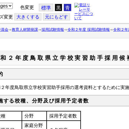
色変更
標準
黒
青
ズ変更
大
きくする
元
にもどす
委員会
教育人材開発課
採用試験情報
令和２年度 採用試験情報
令和２年
令和２年度鳥取県立学校実習助手採用候
的
和２年度鳥取県立学校実習助手採用の選考資料とするために実
施する校種、分野及び採用予定者数
校種
分野
採用予定者数
家庭分野