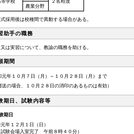
高等学校
２名程度
農業分野
正式採用後は校種間で異動する場合がある。
習助手の職務
験又は実習について、教諭の職務を助ける。
願期間
和元年１０月７日（月）～１０月２８日（月）まで
郵送の場合、１０月２８日の消印のあるものは有効）
験期日、試験内容等
験期日
和元年１２月１日（日）
試験会場入室完了 午前８時４０分）