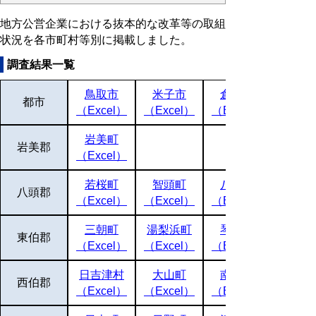
地方公営企業における抜本的な改革等の取組
状況を各市町村等別に掲載しました。
調査結果一覧
鳥取市
米子市
倉吉市
都市
（Excel）
（Excel）
（Excel）
岩美町
岩美郡
（Excel）
若桜町
智頭町
八頭町
八頭郡
（Excel）
（Excel）
（Excel）
三朝町
湯梨浜町
琴浦町
東伯郡
（Excel）
（Excel）
（Excel）
日吉津村
大山町
南部町
西伯郡
（Excel）
（Excel）
（Excel）