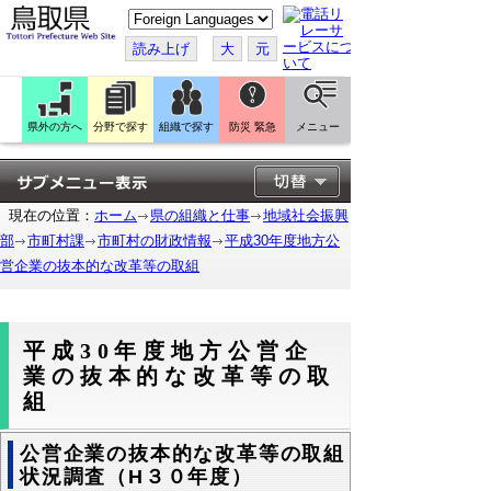
こ
の
ペ
読み上げ
大
元
ー
ジ
を
翻
訳
県外の方へ
分野で探す
組織で探す
防災 緊急
メニュー
す
る
現在の位置：
ホーム
県の組織と仕事
地域社会振興
部
市町村課
市町村の財政情報
平成30年度地方公
営企業の抜本的な改革等の取組
平成30年度地方公営企
業の抜本的な改革等の取
組
公営企業の抜本的な改革等の取組
状況調査（H３０年度）