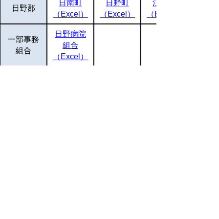
日南町
日野町
江府町
日野郡
（Excel）
（Excel）
（Excel）
日野病院
一部事務
組合
組合
（Excel）
エクセルをご覧になるにはMicrosoft社のエク
セルが必要です。
▲ページ上部に戻る
と
個人情報保護
|
リンクについて
|
著作権に
り
ついて
|
アクセシビリティ
ネ
鳥取県 地域社会振興部 市町村課
ッ
住所 〒680-8570
ト
鳥取県鳥取市東町1丁目220
電話
0857-26-7056