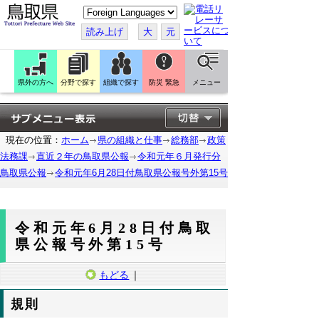
こ
の
ペ
読み上げ
大
元
ー
ジ
を
翻
訳
県外の方へ
分野で探す
組織で探す
防災 緊急
メニュー
す
る
現在の位置：
ホーム
県の組織と仕事
総務部
政策
法務課
直近２年の鳥取県公報
令和元年６月発行分
鳥取県公報
令和元年6月28日付鳥取県公報号外第15号
令和元年6月28日付鳥取
県公報号外第15号
もどる
｜
規則