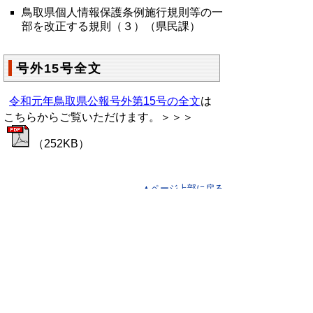
鳥取県個人情報保護条例施行規則等の一
部を改正する規則（３）（県民課）
号外15号全文
令和元年鳥取県公報号外第15号の全文
は
こちらからご覧いただけます。＞＞＞
（252KB）
▲ページ上部に戻る
と
個人情報保護
|
リンクについて
|
著作権に
り
ついて
|
アクセシビリティ
ネ
鳥取県総務部政策法務課
ッ
住所 〒680-8570
ト
鳥取県鳥取市東町1丁目220