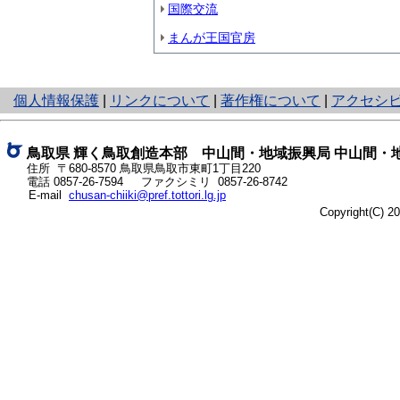
国際交流
まんが王国官房
と
個人情報保護
|
リンクについて
|
著作権について
|
アクセシ
り
ネ
ッ
鳥取県 輝く鳥取創造本部 中山間・地域振興局 中山間・
ト
住所 〒680-8570 鳥取県鳥取市東町1丁目220
電話
0857-26-7594
ファクシミリ 0857-26-8742
へ
E-mail
chusan-chiiki@pref.tottori.lg.jp
の
Copyright(C) 