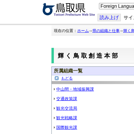
こ
の
ペ
ー
読み上げ
サイ
ジ
を
翻
現在の位置：
ホーム
県の組織と仕事
輝く
訳
す
る
輝く鳥取創造本部
所属組織一覧
もどる
中山間・地域振興課
交通政策課
観光交流局
観光戦略課
国際観光課