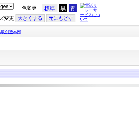
色変更
標準
黒
青
ズ変更
大
きくする
元
にもどす
鳥取創造本部