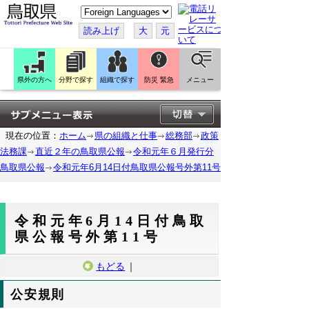
こ
の
ペ
読み上げ
大
元
ー
ジ
を
翻
訳
県外の方へ
分野で探す
組織で探す
防災 緊急
メニュー
す
る
現在の位置：
ホーム
県の組織と仕事
総務部
政策
法務課
直近２年の鳥取県公報
令和元年６月発行分
鳥取県公報
令和元年6月14日付鳥取県公報号外第11号
令和元年6月14日付鳥取
県公報号外第11号
もどる
｜
公安規則