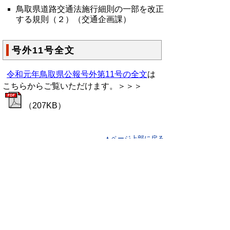
鳥取県道路交通法施行細則の一部を改正
する規則（２）（交通企画課）
号外11号全文
令和元年鳥取県公報号外第11号の全文
は
こちらからご覧いただけます。＞＞＞
（
207KB）
▲ページ上部に戻る
と
個人情報保護
|
リンクについて
|
著作権に
り
ついて
|
アクセシビリティ
ネ
鳥取県総務部政策法務課
ッ
住所 〒680-8570
ト
鳥取県鳥取市東町1丁目220