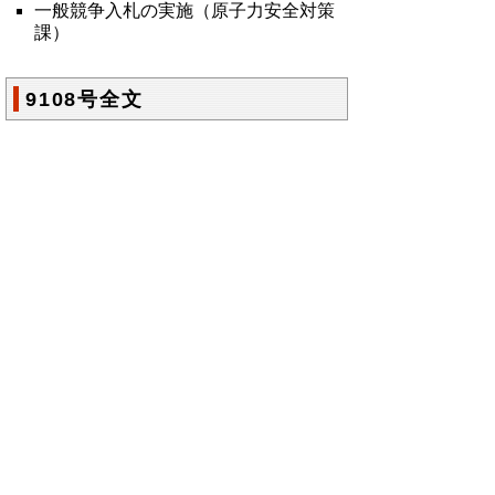
一般競争入札の実施（原子力安全対策
課）
9108号全文
鳥取県公報第9108号の全文
はこちらからご
覧いただけます。＞＞＞
（317KB）
▲ページ上部に戻る
と
個人情報保護
|
リンクについて
|
著作権に
り
ついて
|
アクセシビリティ
ネ
鳥取県総務部政策法務課
ッ
住所 〒680-8570
ト
鳥取県鳥取市東町1丁目220
電話
0857-26-7027
へ
ファクシミリ 0857-26- 8106