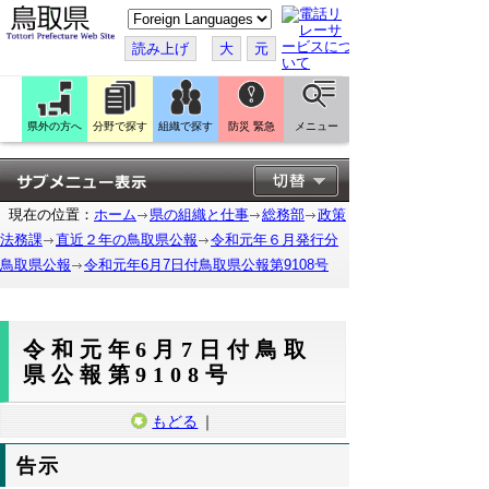
こ
の
ペ
読み上げ
大
元
ー
ジ
を
翻
訳
県外の方へ
分野で探す
組織で探す
防災 緊急
メニュー
す
る
現在の位置：
ホーム
県の組織と仕事
総務部
政策
法務課
直近２年の鳥取県公報
令和元年６月発行分
鳥取県公報
令和元年6月7日付鳥取県公報第9108号
令和元年6月7日付鳥取
県公報第9108号
もどる
｜
告示