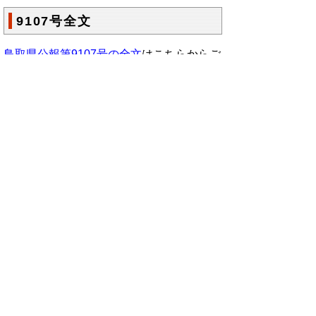
9107号全文
鳥取県公報第9107号の全文
はこちらからご
覧いただけます。＞＞＞
（208KB）
▲ページ上部に戻る
と
個人情報保護
|
リンクについて
|
著作権に
り
ついて
|
アクセシビリティ
ネ
鳥取県総務部政策法務課
ッ
住所 〒680-8570
ト
鳥取県鳥取市東町1丁目220
電話
0857-26-7027
へ
ファクシミリ 0857-26- 8106
の
E-mail
seisakuhoumu@pref.tottori.lg.jp
Copyright(C) 2006～ 鳥取県(Tottori Prefectural
Government) All Rights Reserved. 法人番号