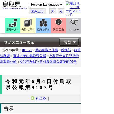
こ
の
ペ
読み上げ
大
元
ー
ジ
を
翻
訳
県外の方へ
分野で探す
組織で探す
防災 緊急
メニュー
す
る
現在の位置：
ホーム
県の組織と仕事
総務部
政策
法務課
直近２年の鳥取県公報
令和元年６月発行分
鳥取県公報
令和元年6月4日付鳥取県公報第9107号
令和元年6月4日付鳥取
県公報第9107号
もどる
｜
告示