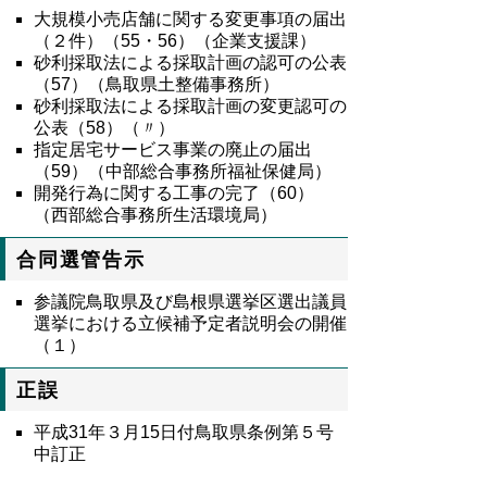
大規模小売店舗に関する変更事項の届出
（２件）（55・56）（企業支援課）
砂利採取法による採取計画の認可の公表
（57）（鳥取県土整備事務所）
砂利採取法による採取計画の変更認可の
公表（58）（〃）
指定居宅サービス事業の廃止の届出
（59）（中部総合事務所福祉保健局）
開発行為に関する工事の完了（60）
（西部総合事務所生活環境局）
合同選管告示
参議院鳥取県及び島根県選挙区選出議員
選挙における立候補予定者説明会の開催
（１）
正誤
平成31年３月15日付鳥取県条例第５号
中訂正