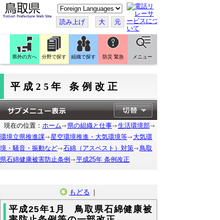
こ
の
ペ
読み上げ
大
元
ー
ジ
を
翻
訳
県外の方へ
分野で探す
組織で探す
防災 緊急
メニュー
す
る
平成25年 条例改正
現在の位置：
ホーム
県の組織と仕事
生活環境部
環境立県推進課
星空環境推進・大気環境等
大気環
境・騒音・振動など
石綿（アスベスト）対策
鳥取
県石綿健康被害防止条例
平成25年 条例改正
もどる
｜
平成25年1月 鳥取県石綿健康被
害防止条例等の一部改正