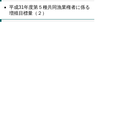
平成31年度第５種共同漁業権者に係る
増殖目標量（２）
雑報
平成31年度危険物取扱者及び消防設備
士試験の実施（消防防災課）
9089号全文
鳥取県公報第9089号の全文
はこちらからご
覧いただけます。＞＞＞
（436KB）
▲ページ上部に戻る
と
個人情報保護
|
リンクについて
|
著作権に
り
ついて
|
アクセシビリティ