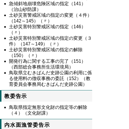
急傾斜地崩壊危険区域の指定（141）
（治山砂防課）
土砂災害警戒区域の指定の変更（４件）
（142～145）（〃）
土砂災害特別警戒区域の指定（146）
（〃）
土砂災害特別警戒区域の指定の変更（３
件）（147～149）（〃）
土砂災害特別警戒区域の指定の解除
（150）（〃）
開発行為に関する工事の完了（151）
（西部総合事務所生活環境局）
鳥取県立むきばんだ史跡公園の利用に係
る使用料の徴収事務の委託（152）（教
育委員会事務局むきばんだ史跡公園）
教委告示
鳥取県指定無形文化財の指定等の解除
（４）（文化財課）
内水面漁管委告示