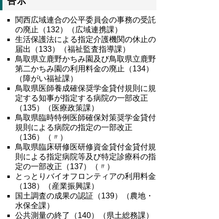
告示
関西広域連合の公平委員会の事務の受託
の廃止（132）（広域連携課）
生活保護法による指定介護機関の休止の
届出（133）（福祉監査指導課）
鳥取県立鹿野かちみ園及び鳥取県立鹿野
第二かちみ園の利用料金の廃止（134）
（障がい福祉課）
鳥取県医師養成確保奨学金貸付規則に規
定する知事が指定する病院の一部改正
（135）（医療政策課）
鳥取県臨時特例医師確保対策奨学金貸付
規則による病院の指定の一部改正
（136）（〃）
鳥取県臨床研修医研修資金貸付金貸付規
則による指定病院等及び特定診療科の指
定の一部改正（137）（〃）
とっとりバイオフロンティアの利用料金
（138）（産業振興課）
国土調査の成果の認証（139）（農地・
水保全課）
公共測量の終了（140）（県土総務課）