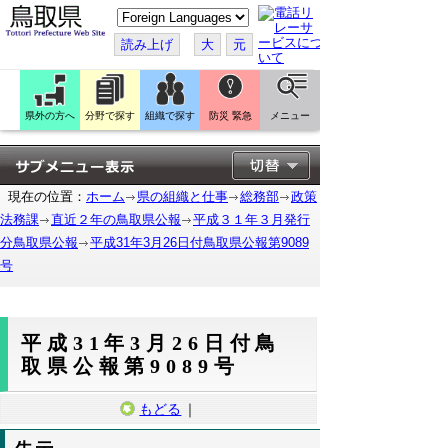
こ
の
ペ
読み上げ
大
元
ー
ジ
を
翻
訳
県外の方へ
分野で探す
組織で探す
防災 緊急
メニュー
す
る
現在の位置：
ホーム
県の組織と仕事
総務部
政策
法務課
直近２年の鳥取県公報
平成３１年３月発行
分鳥取県公報
平成31年3月26日付鳥取県公報第9089
号
平成31年3月26日付鳥
取県公報第9089号
もどる
｜