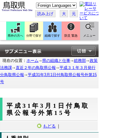
こ
の
ペ
読み上げ
大
元
ー
ジ
を
翻
訳
県外の方へ
分野で探す
組織で探す
防災 緊急
メニュー
す
る
現在の位置：
ホーム
県の組織と仕事
総務部
政策
法務課
直近２年の鳥取県公報
平成３１年３月発行
分鳥取県公報
平成31年3月1日付鳥取県公報号外第15
号
平成31年3月1日付鳥取
県公報号外第15号
もどる
｜