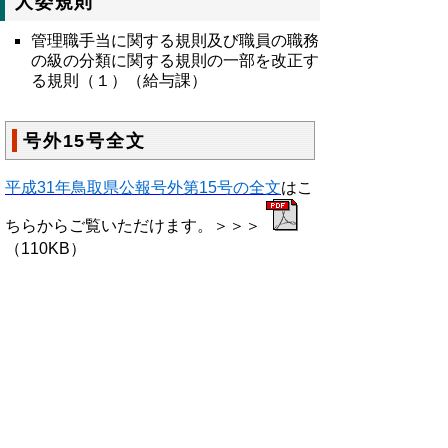
人委規則
管理職手当に関する規則及び職員の職務
の級の分類に関する規則の一部を改正す
る規則（１）（給与課）
号外15号全文
平成31年鳥取県公報号外第15号の全文
はこ
ちらからご覧いただけます。＞＞＞
（110KB）
▲ページ上部に戻る
と
個人情報保護
|
リンクについて
|
著作権に
り
ついて
|
アクセシビリティ
ネ
鳥取県総務部政策法務課
ッ