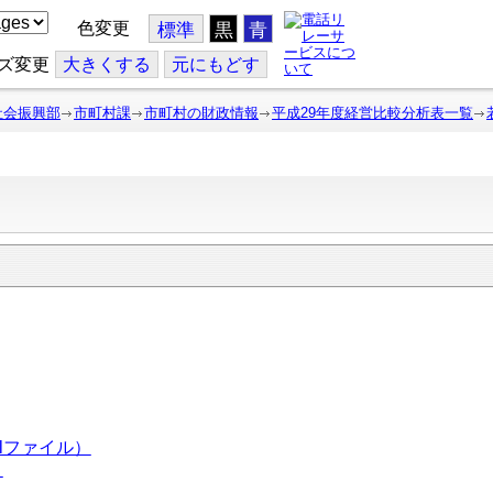
色変更
標準
黒
青
ズ変更
大
きくする
元
にもどす
社会振興部
市町村課
市町村の財政情報
平成29年度経営比較分析表一覧
lファイル）
）