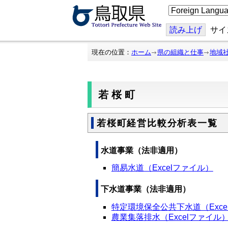
こ
の
ペ
ー
読み上げ
サイ
ジ
を
翻
現在の位置：
ホーム
県の組織と仕事
地域
訳
す
る
若桜町
若桜町経営比較分析表一覧
水道事業（法非適用）
簡易水道（Excelファイル）
下水道事業（法非適用）
特定環境保全公共下水道（Exce
農業集落排水（Excelファイル