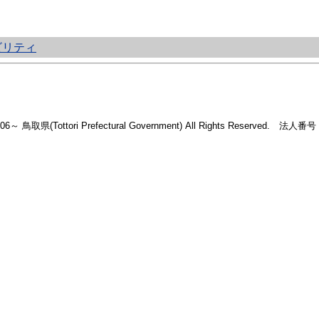
ビリティ
2006～ 鳥取県(Tottori Prefectural Government) All Rights Reserved. 法人番号