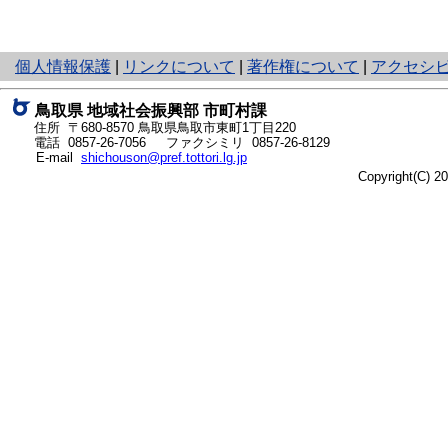
と
個人情報保護
|
リンクについて
|
著作権について
|
アクセシ
り
ネ
鳥取県 地域社会振興部 市町村課
ッ
住所 〒680-8570
鳥取県鳥取市東町1丁目220
ト
電話
0857-26-7056
ファクシミリ 0857-26-8129
E-mail
shichouson@pref.tottori.lg.jp
へ
Copyright(C) 
の