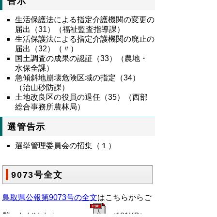
告示
生活保護法による指定介護機関の変更の
届出（31）（福祉監査指導課）
生活保護法による指定介護機関の廃止の
届出（32）（〃）
国土調査の成果の認証（33）（農地・
水保全課）
急傾斜地崩壊危険区域の指定（34）
（治山砂防課）
土地改良区の役員の退任（35）（西部
総合事務所農林局）
選管告示
選挙管理委員会の招集（１）
9073号全文
鳥取県公報第9073号の全文
はこちらからご
覧いただけます。＞＞＞
（181KB）