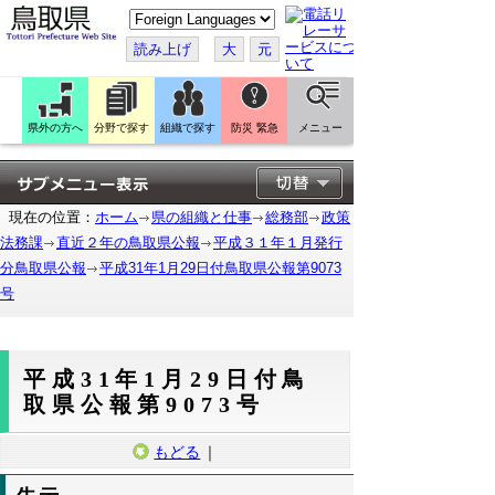
こ
の
ペ
読み上げ
大
元
ー
ジ
を
翻
訳
県外の方へ
分野で探す
組織で探す
防災 緊急
メニュー
す
る
現在の位置：
ホーム
県の組織と仕事
総務部
政策
法務課
直近２年の鳥取県公報
平成３１年１月発行
分鳥取県公報
平成31年1月29日付鳥取県公報第9073
号
平成31年1月29日付鳥
取県公報第9073号
もどる
｜