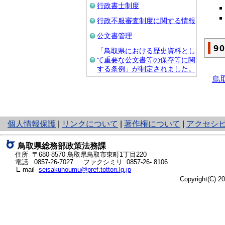
行政書士制度
行政不服審査制度に関する情報
公文書管理
9
「鳥取県における歴史資料とし
て重要な公文書等の保存等に関
する条例」が制定されました。
鳥
と
個人情報保護
|
リンクについて
|
著作権について
|
アクセシ
り
ネ
鳥取県総務部政策法務課
ッ
住所 〒680-8570
鳥取県鳥取市東町1丁目220
ト
電話
0857-26-7027
ファクシミリ 0857-26- 8106
E-mail
seisakuhoumu@pref.tottori.lg.jp
へ
Copyright(C) 
の