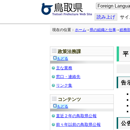
こ
の
ペ
ー
読み上げ
サイ
ジ
を
翻
現在の位置：
ホーム
県の組織と仕事
総務
訳
す
る
政策法務課
平
もどる
主な業務
窓口・連絡先
告
リンク集
コンテンツ
もどる
直近２年の鳥取県公報
公
前々年以前の鳥取県公報