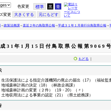
色変更
標準
黒
青
ズ変更
大
きくする
元
にもどす
部
政策法務課
直近２年の鳥取県公報
平成３１年１月発行分鳥取県公報
成31年1月15日付鳥取県公報第9069
もどる
｜
示
生活保護法による指定介護機関の廃止の届出（17）（福祉監
地域森林計画の決定（18）（林政企画課）
地域森林計画の変更（２件）（19・20）（〃）
土地収用法による事業の認定（21）（県土総務課）
告