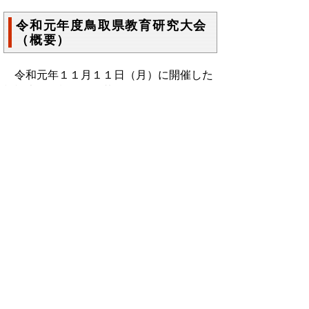
令和元年度鳥取県教育研究大会
（概要）
令和元年１１月１１日（月）に開催した
標記大会の概要を掲載します。
令和元年度鳥取県教育研究大会（概要）
▲ページ上部に戻る
と
個人情報保護
|
リンクについて
|
著作権に
り
ついて
|
アクセシビリティ
ネ
ッ
鳥取県教育委員会事務局小中学校課
住所 〒680-8570
ト
鳥取県鳥取市東町1丁目271
へ
電話
0857-26-7512
ファクシミリ 0857-26-8170