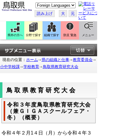
こ
の
ペ
読み上げ
大
元
ー
ジ
を
翻
訳
県外の方へ
分野で探す
組織で探す
防災 緊急
メニュー
す
る
現在の位置：
ホーム
県の組織と仕事
教育委員会
小中学校課
学校教育
鳥取県教育研究大会
鳥取県教育研究大会
令和３年度鳥取県教育研究大会
（兼ＧＩＧＡスクールフェア・
冬）（概要）
令和４年２月1４日（月）から令和４年３