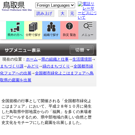
こ
の
ペ
読み上げ
大
元
ー
ジ
を
翻
訳
県外の方へ
分野で探す
組織で探す
防災 緊急
メニュー
す
る
現在の位置：
ホーム
県の組織と仕事
生活環境部
まちづくり課
みどり
緑のまちづくり
全国都市緑
化フェアへの出展
全国都市緑化よこはまフェアへ鳥
取県の庭園を出展
全国規模の行事として開催される「全国都市緑化よ
こはまフェア」において、平成２８年１０月に発生
した鳥取県中部地震からの「福興」を多くの来場者
にアピールするため、県中部地域の美しい自然と歴
史文化をモチーフにした庭園を出展しました。