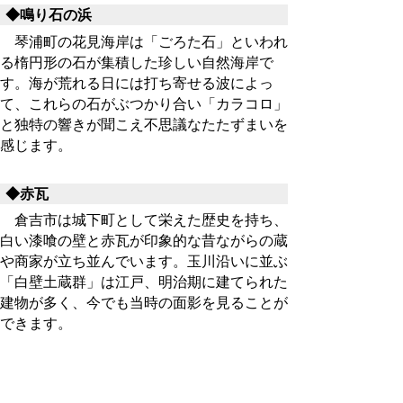
◆鳴り石の浜
琴浦町の花見海岸は「ごろた石」といわれ
る楕円形の石が集積した珍しい自然海岸で
す。海が荒れる日には打ち寄せる波によっ
て、これらの石がぶつかり合い「カラコロ」
と独特の響きが聞こえ不思議なたたずまいを
感じます。
◆赤瓦
倉吉市は城下町として栄えた歴史を持ち、
白い漆喰の壁と赤瓦が印象的な昔ながらの蔵
や商家が立ち並んでいます。玉川沿いに並ぶ
「白壁土蔵群」は江戸、明治期に建てられた
建物が多く、今でも当時の面影を見ることが
できます。
◆版築
版築は土塀や土塁の原始的な制作技法で、