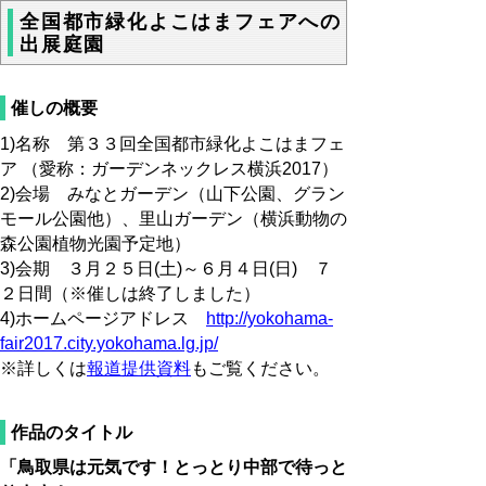
全国都市緑化よこはまフェアへの
出展庭園
催しの概要
1)名称 第３３回全国都市緑化よこはまフェ
ア （愛称：ガーデンネックレス横浜2017）
2)会場 みなとガーデン（山下公園、グラン
モール公園他）、里山ガーデン（横浜動物の
森公園植物光園予定地）
3)会期 ３月２５日(土)～６月４日(日) ７
２日間（※催しは終了しました）
4)ホームページアドレス
http://yokohama-
fair2017.city.yokohama.lg.jp/
※詳しくは
報道提供資料
もご覧ください。
作品のタイトル
「鳥取県は元気です！とっとり中部で待っと