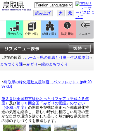
こ
の
ペ
読み上げ
大
元
ー
ジ
を
翻
訳
県外の方へ
分野で探す
組織で探す
防災 緊急
メニュー
す
る
現在の位置：
ホーム
県の組織と仕事
生活環境部
まちづくり課
みどり
緑のまちづくり
○
鳥取県の緑化活動支援制度（パンフレット）(pdf:20
97KB)
第３０回全国都市緑化とっとりフェア（平成２５年
度）
及び
第３０回全国「みどりの愛護」のつどい
（令和元年度）
の開催を契機に高まった都市緑化推
進の気運を継承し、新しい時代に相応しい鳥取の豊
かな自然や環境を活かした美しく魅力的な県民主体
の緑のまちづくりを推進します。