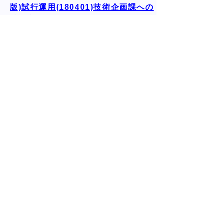
版)試行運用(180401)技術企画課への
リンク
旧マニュアルを改訂し、平成３０年４月
１日から試行運用しています。
鳥取県公共施設緑化マニュアル（平
成６年～２９年）
公共事業で緑化を推進していくための、
技術的な手引書として作成したマニュア
ルです。 最新版は、「鳥取県公共施設緑
化マニュアル(改定版)試行運用
(180401)」（技術企画課）をご確認くだ
さい。
芝生化の取り組み（他部局へのリ
ンク）
鳥取県の芝生化関連の取り組み