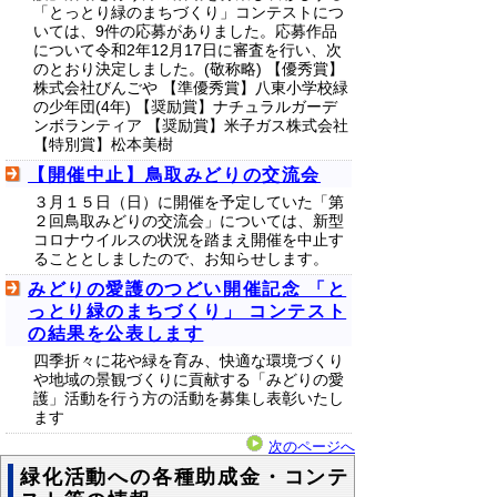
「とっとり緑のまちづくり」コンテストにつ
いては、9件の応募がありました。応募作品
について令和2年12月17日に審査を行い、次
のとおり決定しました。(敬称略) 【優秀賞】
株式会社びんごや 【準優秀賞】八東小学校緑
の少年団(4年) 【奨励賞】ナチュラルガーデ
ンボランティア 【奨励賞】米子ガス株式会社
【特別賞】松本美樹
【開催中止】鳥取みどりの交流会
３月１５日（日）に開催を予定していた「第
２回鳥取みどりの交流会」については、新型
コロナウイルスの状況を踏まえ開催を中止す
ることとしましたので、お知らせします。
みどりの愛護のつどい開催記念 「と
っとり緑のまちづくり」 コンテスト
の結果を公表します
四季折々に花や緑を育み、快適な環境づくり
や地域の景観づくりに貢献する「みどりの愛
護」活動を行う方の活動を募集し表彰いたし
ます
次のページへ
緑化活動への各種助成金・コンテ