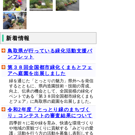
新着情報
鳥取県が行っている緑化活動支援パ
ンフレット
第３８回全国都市緑化くまもとフェ
アへ庭園を出展しました
緑を通じた「とっとりの魅力」県外へを発信
するとともに、県内造園技術・技能の育成、
向上、伝承の機会として、全国規模の緑化イ
ベントである「第３８回全国都市緑化くまも
とフェア」に鳥取県の庭園を出展しました。
令和2年度「とっとり緑のまちづく
り」コンテストの審査結果について
四季折々に花や緑を育み、快適な環境づくり
や地域の景観づくりに貢献する「みどりの愛
護」活動を行う方の活動を募集し表彰しする