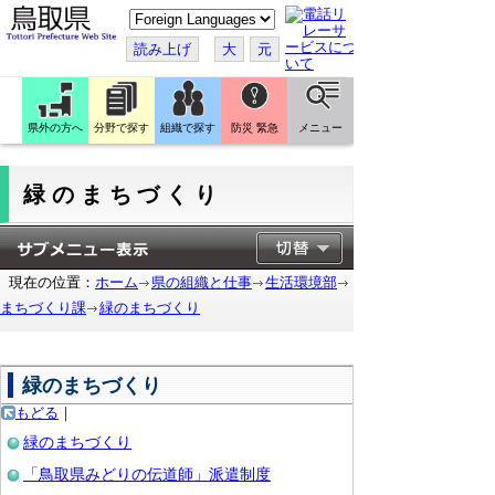
こ
の
ペ
読み上げ
大
元
ー
ジ
を
翻
訳
県外の方へ
分野で探す
組織で探す
防災 緊急
メニュー
す
る
緑のまちづくり
現在の位置：
ホーム
県の組織と仕事
生活環境部
まちづくり課
緑のまちづくり
緑のまちづくり
もどる
｜
緑のまちづくり
「鳥取県みどりの伝道師」派遣制度