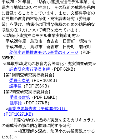
平成28・29年度、「幼保小連携推進モデル事業」を
県内４地域において推進し、その取組の成果を県内
に普及することとしています。また、文部科学省の
幼児期の教育内容等深化・充実調査研究（委託事
業）を受け、幼保小の円滑な接続のための効果的な
取組の在り方について研究を進めています。
≪幼保小連携推進モデル事業実施市町村≫
平成28年度 鳥取市 倉吉市 日野町 境港市
平成29年度 鳥取市 倉吉市 日野町 若桜町
幼保小連携推進モデル事業のイメージ
（PDF
395KB）
≪鳥取県幼児期の教育内容等深化・充実調査研究≫
調査研究実行委員名簿
（PDF 62KB）
【第1回調査研究実行委員会】
委員会次第
（PDF 103KB）
議事録
（PDF 253KB）
【第2調査研究実行委員会】
委員会次第
（PDF 106KB）
議事録
（PDF 277KB）
○
事業成果報告書〈平成30年3月）
（PDF:16271KB)
「円滑な幼保小接続の実施を図るカリキュラム
の編成等の効果的な取組に関する研究
～相互理解を深め、幼保小の共通実践とする
ために～