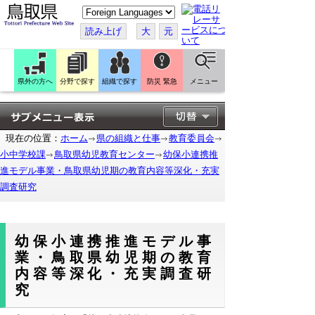
こ
の
ペ
読み上げ
大
元
ー
ジ
を
翻
訳
県外の方へ
分野で探す
組織で探す
防災 緊急
メニュー
す
る
現在の位置：
ホーム
県の組織と仕事
教育委員会
小中学校課
鳥取県幼児教育センター
幼保小連携推
進モデル事業・鳥取県幼児期の教育内容等深化・充実
調査研究
幼保小連携推進モデル事
業・鳥取県幼児期の教育
内容等深化・充実調査研
究